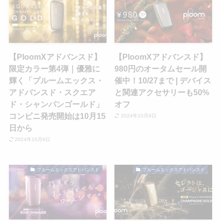
【PloomXアドバンスド】
【PloomXアドバンスド】
限定カラー第4弾｜優雅に
980円のオータムセール開
輝く「プルームエックス・
催中！10/27まで | デバイス
アドバンスド・スクエア
と関連アクセサリーも50%
ド・シャンパンゴールド」
オフ
コンビニ発売開始は10月15
2024年10月9日
日から
2024年10月9日
プルームエックスアドバンスド
プルームエックスアドバンスド