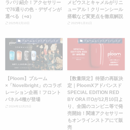
ラバリ紹介！アクセサリー
メビウスとキャメルがリニ
で76通りの色・デザインが
ューアル！クリーンシール
選べる（+α）
搭載など変更点を徹底解説
2025年2月10日
2025年1月31日
プルームエックスアドバンスド
プルームエックスアドバンスド
【Ploom】プルーム
【数量限定】待望の再販決
×「Novelbright」のコラボ
定｜PloomXアドバンスド
レーション企画！フロント
SPECIAL EDITION RED
パネル4種が登場
BY ORA ITOが12月10日よ
り、全国のコンビニ等で発
2024年12月25日
売開始！関連アクセサリー
もオンラインストアにて販
売