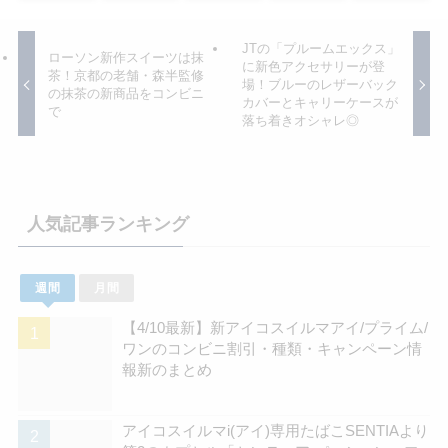
JTの「プルームエックス」
ローソン新作スイーツは抹
に新色アクセサリーが登
茶！京都の老舗・森半監修
場！ブルーのレザーバック
の抹茶の新商品をコンビニ
カバーとキャリーケースが
で
落ち着きオシャレ◎
人気記事ランキング
週間
月間
【4/10最新】新アイコスイルマアイ/プライム/
ワンのコンビニ割引・種類・キャンペーン情
報新のまとめ
アイコスイルマi(アイ)専用たばこSENTIAより