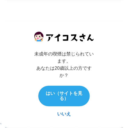
コンビニ
コンビニ
スイーツ
ファミリーマート
未成年の喫煙は禁じられてい
ます。
この記事が気に入ったら
あなたは20歳以上の方です
いいね または フォローしてね！
か？
はい（サイトを見
る）
よかったらシェアしてね！
いいえ