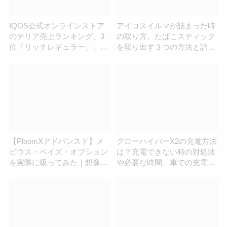
IQOS公式オンラインストア
アイコスイルマが詰まった時
のテリア売上ランキング、3
の取り方。たばこスティック
位「リッチレギュラー」、2
を取り出す３つの方法と詰ま
位「ブラックメンソール」、
りの原因
1位は？
【PloomXアドバンスド】メ
グローハイパーX2の充電方法
ビウス・ベイズ・オプション
は？充電できない時の対処法
を実際に吸ってみた｜想像以
や必要な時間、車での充電に
上の美味しさだった！
ついても解説！