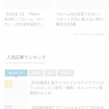
【1/18まで】「Ploom
プルームXが充電できない！
AURA（プルーム・オー
リセット方法と吸えない時の
ラ）」の年末年始割で
解決方法5選
50％OFF！スターターキット
を1,480円で販売 | アイコスさ
Recommended by
ん
人気記事ランキング
全カテゴリ
IQOS
glo
Ploom
【4/10最新】新アイコスイルマアイ/プライム/
ワンのコンビニ割引・種類・キャンペーン情
報新のまとめ
【2023年最新】アイコスイルマテリアの全18