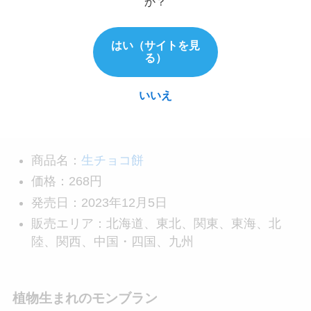
か？
はい（サイトを見
華やかな香りのエクアドル産のファミリーマート
る）
オリジナルチョコと北海道生クリームをブレンド
した生チョコをもち生地で包んだひとくちサイズ
いいえ
の生チョコ餅です。
商品名：
生チョコ餅
価格：268円
発売日：2023年12月5日
販売エリア：北海道、東北、関東、東海、北
陸、関西、中国・四国、九州
植物生まれのモンブラン