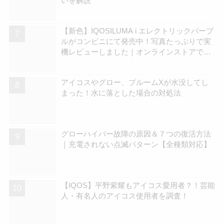
いを解説
【新色】IQOSILUMA i エレクトリックパープ
ルがコンビニにて発売中！写真たっぷりで実
機レビューしました｜オンラインストアでも
在庫拡充中 | アイコスさん
アイコスやグロー、プルームXが水没してし
まった！水に落とした場合の対処法
グローハイパー故障の原因＆７つの復活方法
｜充電されない点滅パターン【全種類対応】
【IQOS】平野紫耀もアイコス愛用者？！芸能
人・有名人のアイコス使用者を調査！