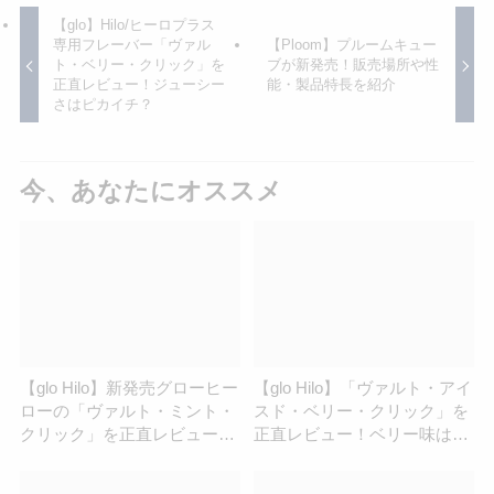
【glo】Hilo/ヒーロプラス
専用フレーバー「ヴァル
【Ploom】プルームキュー
ト・ベリー・クリック」を
ブが新発売！販売場所や性
正直レビュー！ジューシー
能・製品特長を紹介
さはピカイチ？
今、あなたにオススメ
【glo Hilo】新発売グローヒー
【glo Hilo】「ヴァルト・アイ
ローの「ヴァルト・ミント・
スド・ベリー・クリック」を
クリック」を正直レビュー！
正直レビュー！ベリー味は強
| アイコスさん
い？アイスドのメンソール感
は？ | アイコスさん