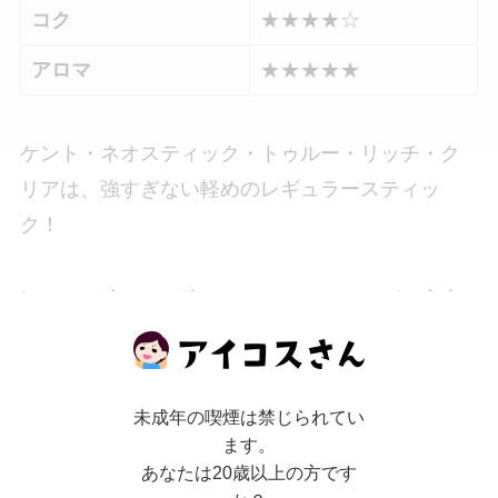
コク
★★★★☆
アロマ
★★★★★
ケント・ネオスティック・トゥルー・リッチ・ク
リアは、強すぎない軽めのレギュラースティッ
ク！
ほどよい味わいの強さなので、コクやたばこ本来
の味わいが際立ちバニラの香りが鼻から抜けてい
きます。
未成年の喫煙は禁じられてい
ます。
全体的にくどすぎない甘さでありながら吸いごた
あなたは20歳以上の方です
えは抜群。強すぎるレギュラー味が苦手な方にも