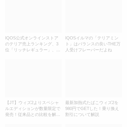
IQOS公式オンラインストア
IQOSイルマの「テリアミン
のテリア売上ランキング、3
ト」はバランスの良いTHE万
位「リッチレギュラー」、2
人受けフレーバーだよね
位「ブラックメンソール」、
1位は？
【JT】ウィズ2よりスペシャ
最新加熱式たばこウィズ2を
ルエディションが数量限定で
980円でGETした！乗り換え
発売！従来品との比較を解
割引について解説
説！ | アイコスさん