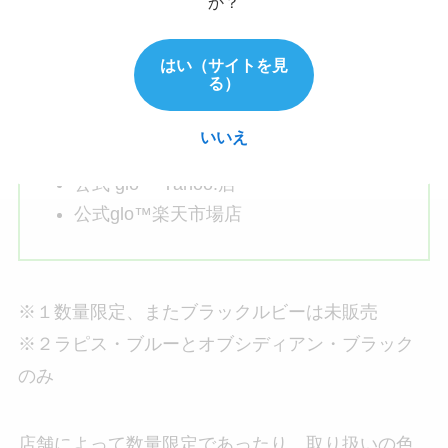
か？
全国の主要コンビニエンスストア※１
はい（サイトを見
る）
glo™ & VELO オフィシャルオンライン
ショップ
いいえ
AEON※２
公式 glo™ Yahoo!店
公式glo™楽天市場店
※１数量限定、またブラックルビーは未販売
※２ラピス・ブルーとオブシディアン・ブラック
のみ
店舗によって数量限定であったり、取り扱いの色