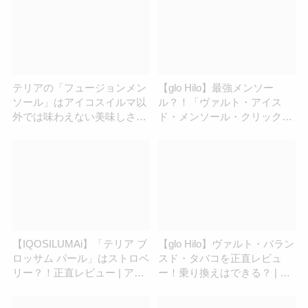
テリアの「フュージョンメン
【glo Hilo】最強メンソー
ソール」はアイコスイルマ以
ル？！「ヴァルト・アイス
外では味わえない美味しさだ
ド・メンソール・クリック」
った
を正直レビュー！ | アイコス
さん
【IQOSILUMAi】「テリア ブ
【glo Hilo】ヴァルト・バラン
ロッサム パール」はストロベ
スド・タバコを正直レビュ
リー？！正直レビュー | アイ
ー！乗り換えはできる？ | ア
コスさん
イコスさん