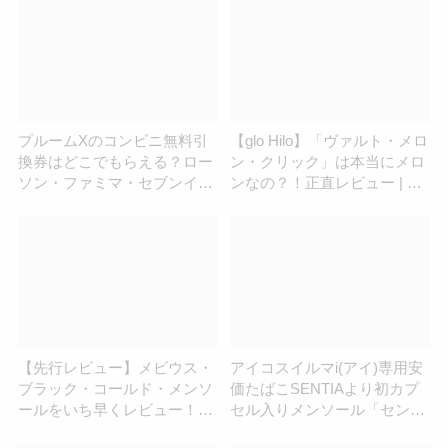
プルームXのコンビニ無料引
【glo Hilo】「ヴァルト・メロ
換券はどこでもらえる？ロー
ン・クリック」は本当にメロ
ソン・ファミマ・セブンイレ
ンなの？！正直レビュー | ア
ブンを調査！
イコスさん
【先行レビュー】メビウス・
アイコスイルマi(アイ)専用安
ブラック・コールド・メンソ
価たばこSENTIAより初カプ
ールをいち早くレビュー！断
セル入りメンソール「センテ
トツ1番のメンソール感が最
ィア パープル カプセル」発