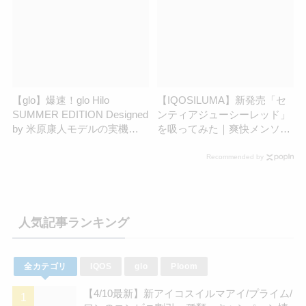
高
売決定｜コンビニ発売は4月6
日(月)より | アイコスさん
【glo】爆速！glo Hilo
【IQOSILUMA】新発売「セ
SUMMER EDITION Designed
ンティアジューシーレッド」
by 米原康人モデルの実機レ
を吸ってみた｜爽快メンソー
ビュー！写真40枚以上｜公式
ルで夏を乗り切れ！ | アイコ
オンライン発売は7月1日
スさん
Recommended by
（水）から | アイコスさん
人気記事ランキング
全カテゴリ
IQOS
glo
Ploom
【4/10最新】新アイコスイルマアイ/プライム/