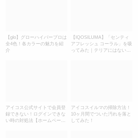
【glo】グローハイパープロは
【IQOSILUMA】「センティ
全4色！各カラーの魅力を紹
アフレッシュ コーラル」を吸
介
ってみた｜テリアにはない？
不思議でクセになる味わい |
アイコスさん
アイコス公式サイトで会員登
アイコスイルマの掃除方法！
録できない！ログインできな
10ヶ月間でついた汚れを落と
い時の対処法【ホームページ
してみた！
つながらない】