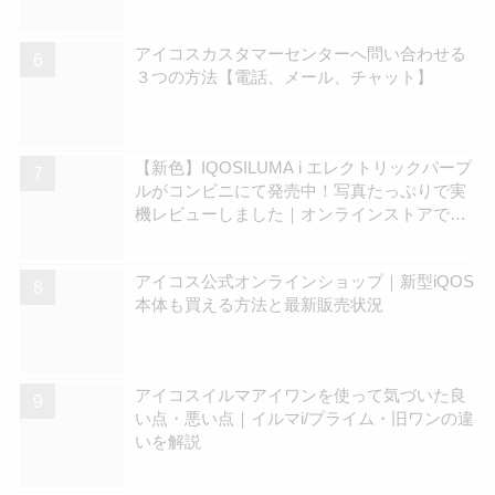
アイコスカスタマーセンターへ問い合わせる
３つの方法【電話、メール、チャット】
【新色】IQOSILUMA i エレクトリックパープ
ルがコンビニにて発売中！写真たっぷりで実
機レビューしました｜オンラインストアでも
在庫拡充中 | アイコスさん
アイコス公式オンラインショップ｜新型iQOS
本体も買える方法と最新販売状況
アイコスイルマアイワンを使って気づいた良
い点・悪い点｜イルマi/プライム・旧ワンの違
いを解説