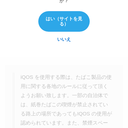
か？
アイコスの路上喫煙はマナーとしてよろしくな
はい（サイトを見
い。と言いました。それと同様に、いかに新型タ
る）
バコ『アイコス』といえど、喫煙所で吸うように
いいえ
しましょう。『プルームテック』なども同様で
す。
iQOS を使用する際は、たばこ製品の使
用に関する各地のルールに従って頂く
ようお願い致します。一部の自治体で
は、紙巻たばこの喫煙が禁止されてい
る路上の場所であってもIQOS の使用が
認められています。また、禁煙スペー