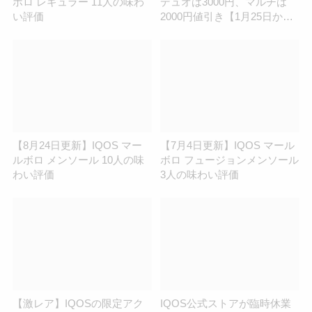
ボロ レギュラー 11人の味わ
デュオは3000円、マルチは
い評価
2000円値引き【1月25日か
ら】
【8月24日更新】IQOS マー
【7月4日更新】IQOS マール
ルボロ メンソール 10人の味
ボロ フュージョンメンソール
わい評価
3人の味わい評価
【激レア】IQOSの限定アク
IQOS公式ストアが臨時休業