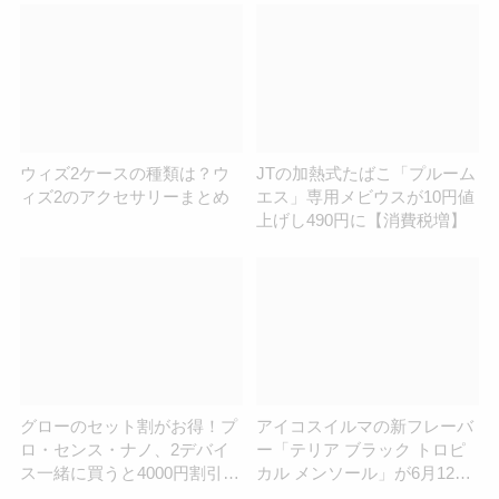
ウィズ2ケースの種類は？ウ
JTの加熱式たばこ「プルーム
ィズ2のアクセサリーまとめ
エス」専用メビウスが10円値
上げし490円に【消費税増】
グローのセット割がお得！プ
アイコスイルマの新フレーバ
ロ・センス・ナノ、2デバイ
ー「テリア ブラック トロピ
ス一緒に買うと4000円割引の
カル メンソール」が6月12日
キャンペーンがはじまってた
全国発売！