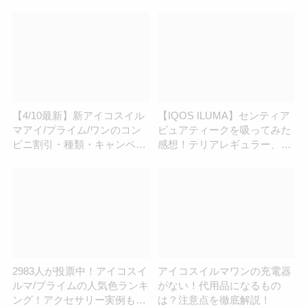
ルとコクのある味わい
【4/10最新】新アイコスイル
【IQOS ILUMA】センティア
マアイ/プライム/ワンのコン
ピュアティークを吸ってみた
ビニ割引・種類・キャンペー
感想！テリアレギュラー、セ
ン情報新のまとめ
ンティアディープブロンズと
「レギュラー」上位決戦！
2983人が投票中！アイコスイ
アイコスイルマワンの充電器
ルマ/プライムの人気色ランキ
がない！代用品になるもの
ング！アクセサリー実例もた
は？注意点を徹底解説！