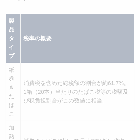
製
品
タ
税率の概要
イ
プ
紙
巻
消費税を含めた総税額の割合が約61.7%。
き
1箱（20本）当たりのたばこ税等の税額及
た
び税負担割合がこの数値に相当。
ば
こ
加
熱