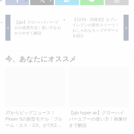
【12/19・20発売】セブン
【glo】グローハイパープ
イレブンの新作スイーツ！
ロの使用方法！使い方をわ
おしゃれなカップデザート
かりやすく解説
を紹介
今、あなたにオススメ
JTからビッグニュース！
【glo hyper air】グローハイ
Ploom Sの新型モデル「プル
パーエアーの使い方！画像付
ーム・エス・2.0」が7月2日
きで解説
発売【新旧スペック比較】