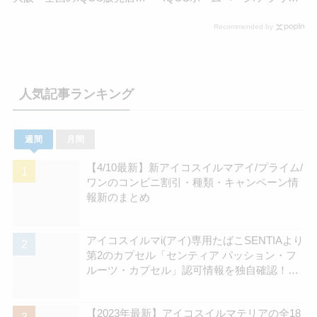
一覧！
不具合などバグまとめ
Recommended by
人気記事ランキング
週間
月間
【4/10最新】新アイコスイルマアイ/プライム/
ワンのコンビニ割引・種類・キャンペーン情
報新のまとめ
アイコスイルマi(アイ)専用たばこSENTIAより
第2のカプセル「センティア パッション・フ
ルーツ・カプセル」認可情報を独自確認！
570円の新銘柄 | アイコスさん
【2023年最新】アイコスイルマテリアの全18