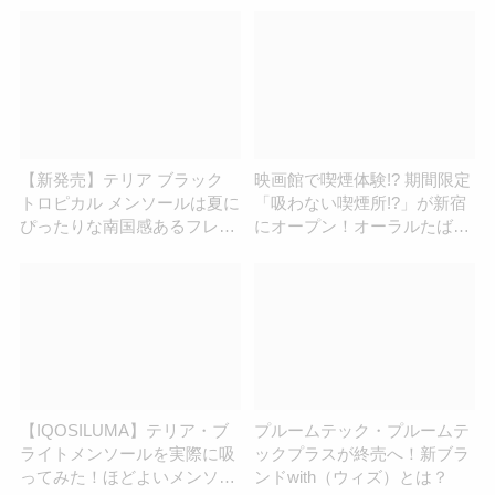
【新発売】テリア ブラック
映画館で喫煙体験!? 期間限定
トロピカル メンソールは夏に
「吸わない喫煙所!?」が新宿
ぴったりな南国感あるフレー
にオープン！オーラルたばこ
バー
「VELO」を無料体験できま
す
【IQOSILUMA】テリア・ブ
プルームテック・プルームテ
ライトメンソールを実際に吸
ックプラスが終売へ！新ブラ
ってみた！ほどよいメンソー
ンドwith（ウィズ）とは？