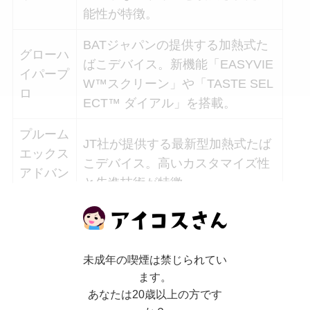
能性が特徴。
BATジャパンの提供する加熱式た
グローハ
ばこデバイス。新機能「EASYVIE
イパープ
W™スクリーン」や「TASTE SEL
ロ
ECT™ ダイアル」を搭載。
プルーム
JT社が提供する最新型加熱式たば
エックス
こデバイス。高いカスタマイズ性
アドバン
と先進技術が特徴。
スド
具体的な市場シェアの数値は公開されていません
未成年の喫煙は禁じられてい
が、これらの新機種は加熱式たばこ市場において
ます。
重要な役割を果たしており、市場の拡大に寄与し
あなたは20歳以上の方です