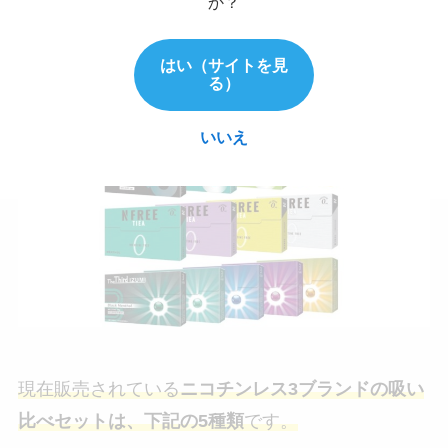
か？
ニコチンレス3ブランドの吸い比べセット
の詳細
はい（サイトを見
る）
いいえ
現在販売されている
ニコチンレス3ブランドの吸い
比べセットは、下記の5種類
です。