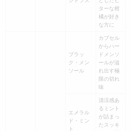
シトラス
としたビ
ターな柑
橘が好き
な方に
カプセル
からハー
ブラッ
ドメンソ
ク・メン
ールが溢
ソール
れ出す極
限の切れ
味
清涼感あ
るミント
エメラル
が詰まっ
ド・ミン
たスッキ
ト