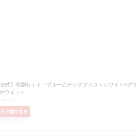
T公式】春割セット・プルームテックプラス＜ホワイト×グ
ホワイト＞
 with
カエレバ
楽天市場で見る