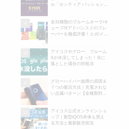
ル「センティア パッション・
フルーツ・カプセル」認可情
報を独自確認！570円の新銘
全31種類のプルームオーラ/キ
柄 | アイコスさん
ューブ/Xアドバンスドのフレ
ーバーを徹底評価！エボ/メビ
ウス/キャメル全銘柄 | アイコ
スさん
アイコスやグロー、プルーム
Xが水没してしまった！水に
落とした場合の対処法
グローハイパー故障の原因＆
７つの復活方法｜充電されな
い点滅パターン【全種類対
応】
アイコス公式オンラインショ
ップ｜新型iQOS本体も買え
る方法と最新販売状況