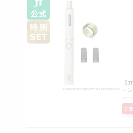
【J
ーン
posted