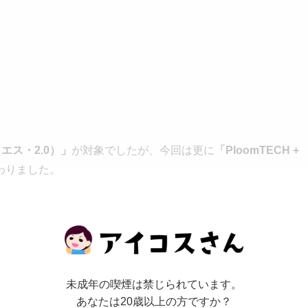
・エス・2.0）」
が対象でしたが、今回は更に
「PloomTECH +
わりました。
SHOP」と「JT公式楽天市場店」で購入することができますが、ステイ
ることができます。
プラスセットは実質約35%オフ
、
プルームエス2.0セットは実質
未成年の喫煙は禁じられています。
となっています。
あなたは20歳以上の方ですか？