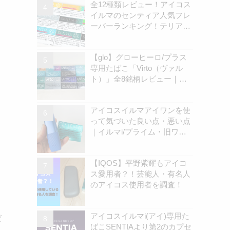
全12種類レビュー！アイコス
イルマのセンティア人気フレ
ーバーランキング！テリアと
の違いを解説
【glo】グローヒーロ/プラス
専用たばこ「Virto（ヴァル
ト）」全8銘柄レビュー｜お
すすめ銘柄は？ | アイコスさ
ん
アイコスイルマアイワンを使
って気づいた良い点・悪い点
｜イルマi/プライム・旧ワン
の違いを解説
て
【IQOS】平野紫耀もアイコ
ス愛用者？！芸能人・有名人
のアイコス使用者を調査！
アイコスイルマi(アイ)専用た
ば
ばこSENTIAより第2のカプセ