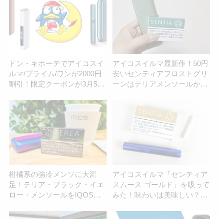
ドン・キホーテでアイコスイ
アイコスイルマ最新作！50円
ルマ/プライム/ワンが2000円
安いセンティアフロストグリ
割引！限定クーポンが3月5日
ーンはテリアメンソールから
まで利用可能
乗り換えられる？
柑橘系の強冷メンソに大満
アイコスイルマ「センティア
足！テリア・ブラック・イエ
スムース ゴールド」を吸って
ロー・メンソールをIQOSイ
みた！味わいは美味しい？ま
ルマで吸い比べ評価
ずい？