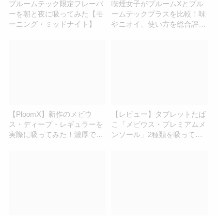
プルームテック限定フレーバ
喫煙女子がプルームXとプル
ーを朝と夜に吸ってみた【モ
ームテックプラスを比較！味
ーニング・ミッドナイト】
やニオイ、使い方を総合評価
してみた
【PloomX】新作のメビウ
【レビュー】タブレットたば
ス・ディープ・レギュラーを
こ「メビウス・プレミアムメ
実際に吸ってみた！濃厚で強
ンソール」2種類を吸ってみ
烈な味わい
た