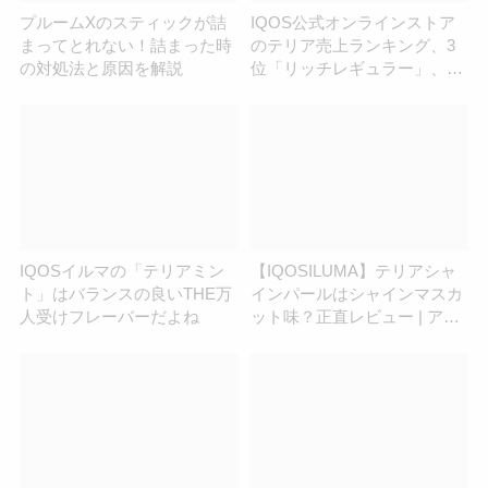
プルームXのスティックが詰
IQOS公式オンラインストア
まってとれない！詰まった時
のテリア売上ランキング、3
の対処法と原因を解説
位「リッチレギュラー」、2
位「ブラックメンソール」、
1位は？
IQOSイルマの「テリアミン
【IQOSILUMA】テリアシャ
ト」はバランスの良いTHE万
インパールはシャインマスカ
人受けフレーバーだよね
ット味？正直レビュー | アイ
コスさん