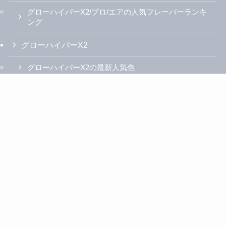
グローハイパーX2/プロ/エアの人気フレーバーランキ
ング
グローハイパーX2
グローハイパーX2の最新人気色
グローハイパーX2の使い方説明書
グローハイパーX2の加熱モード解説
グローハイパーX2の掃除方法
グローハイパーX2が点滅故障・充電できない時の対
処方法
グローハイパーX2とアイコスイルマを比較
グローハイパーX2とプルームXアドバンスドを比較