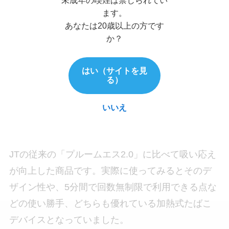
ます。
あなたは20歳以上の方です
か？
はい（サイトを見
る）
プルームエックスは、加熱温度の緻密なコントロ
ールに加え、空気の流れに着目した新発想の加熱
いいえ
技術“HEATFLOW®”を搭載。
JTの従来の「プルームエス2.0」に比べて吸い応え
が向上した商品です。実際に使ってみるとそのデ
ザイン性や、5分間で回数無制限で利用できる点な
どの使い勝手、どちらも優れている加熱式たばこ
デバイスとなっていました。