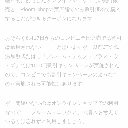
基本的に前述したオンラインショップでの先行販
売と、Ploom Shopの実店舗でのみ割引価格で購入
することができるクーポンになります。
おそらく8月17日からのコンビニ全国発売では割引
は適用されない・・・と思いますが、以前JTの低
温加熱式たばこ「プルーム・テック・プラス・ウ
ィズ」では1000円割引キャンペーンが実施された
ので、コンビニでも割引キャンペーンのようなも
のが実施される可能性はあります。
が、間違いないのはオンラインショップでの利用
なので、「プルーム・エックス」の購入を考えて
いる方は忘れずに利用しましょう。