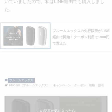
いていましたので、私はLINE経由でも購入しまし
た。
プルームエックスの先行販売がLINE
経由で開始！クーポン利用で1980円
で買えた
プルームエックス
PloomX（プルームエックス）
キャンペーン
クーポン
価格
割引
この記事が気に入ったら