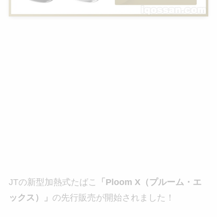
JTの新型加熱式たばこ
「Ploom X（プルーム・エ
ックス）」
の先行販売が開始されました！