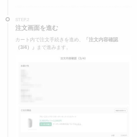
STEP.2
注文画面を進む
カート内で注文手続きを進め、
「注文内容確認
（3/4）」
まで進みます。