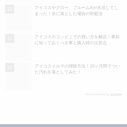
アイコスやグロー、プルームXが水没してし
まった！水に落とした場合の対処法
アイコスのコンビニでの買い方を解説！事前
に知っておくべき事と購入時の注意点
アイコスイルマの掃除方法！10ヶ月間でつい
た汚れを落としてみた！
Recommended by