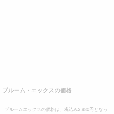
プルーム・エックスの価格
プルームエックスの価格は、税込み3,980円となっ