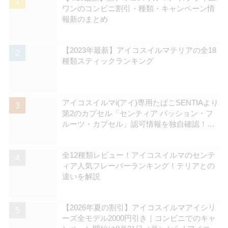
ワンのコンビニ割引・種類・キャンペーン情
報新のまとめ
【2023年最新】アイコスイルマテリアの全18
種類スティックランキング
アイコスイルマi(アイ)専用たばこSENTIAより
第2のカプセル「センティア パッション・フ
ルーツ・カプセル」認可情報を独自確認！
570円の新銘柄 | アイコスさん
全12種類レビュー！アイコスイルマのセンテ
ィア人気フレーバーランキング！テリアとの
違いを解説
【2026年夏の割引】アイコスイルマアイシリ
ーズ全モデル2000円引き｜コンビニでのキャ