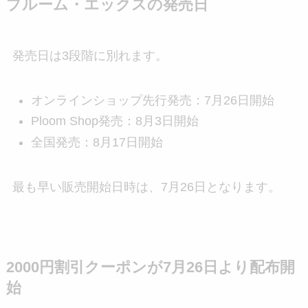
プルーム・エックスの発売日
発売日は3段階に別れます。
オンラインショップ先行発売：7月26日開始
Ploom Shop発売：8月3日開始
全国発売：8月17日開始
最も早い販売開始日時は、7月26日となります。
2000円割引クーポンが7月26日より配布開
始