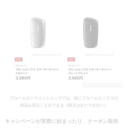
プルームオンラインショップでは、既にプルームエックスの
商品を見ることができる（購入はまだできない）
キャンペーンが実際に始まったり、クーポン取得