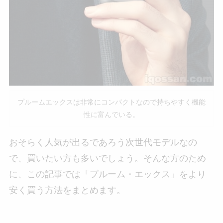
プルームエックスは非常にコンパクトなので持ちやすく機能
性に富んでいる。
おそらく人気が出るであろう次世代モデルなの
で、買いたい方も多いでしょう。そんな方のため
に、この記事では「プルーム・エックス」をより
安く買う方法をまとめます。