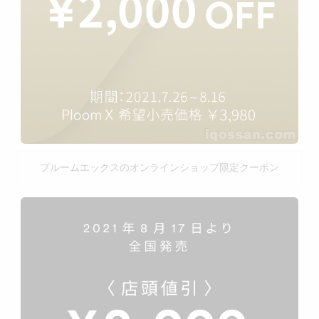
プルームエックスのオンラインショップ限定クーポン