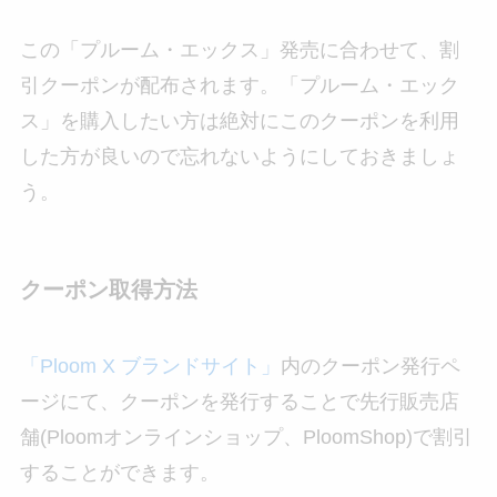
この「プルーム・エックス」発売に合わせて、割
引クーポンが配布されます。「プルーム・エック
ス」を購入したい方は絶対にこのクーポンを利用
した方が良いので忘れないようにしておきましょ
う。
クーポン取得方法
「Ploom X ブランドサイト」
内のクーポン発行ペ
ージにて、クーポンを発行することで先行販売店
舗(Ploomオンラインショップ、PloomShop)で割引
することができます。