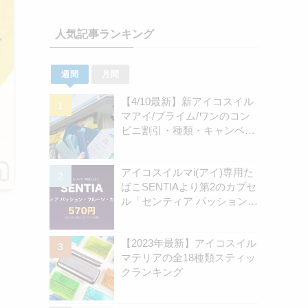
人気記事ランキング
週間
月間
【4/10最新】新アイコスイル
マアイ/プライム/ワンのコン
ビニ割引・種類・キャンペー
ン情報新のまとめ
アイコスイルマi(アイ)専用た
ばこSENTIAより第2のカプセ
ル「センティア パッション・
フルーツ・カプセル」認可情
報を独自確認！570円の新銘
【2023年最新】アイコスイル
柄 | アイコスさん
マテリアの全18種類スティッ
クランキング