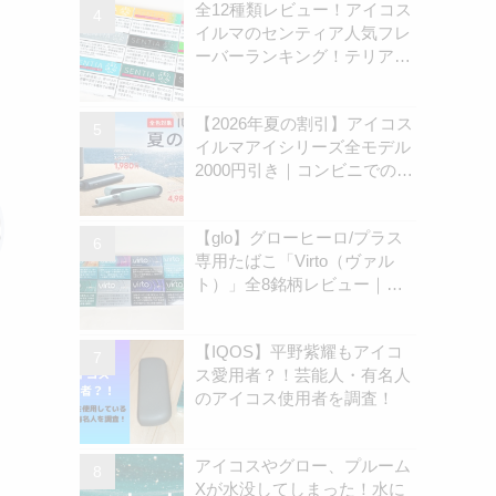
全12種類レビュー！アイコス
イルマのセンティア人気フレ
ーバーランキング！テリアと
の違いを解説
【2026年夏の割引】アイコス
イルマアイシリーズ全モデル
2000円引き｜コンビニでのキ
ャンペーン開始は8月31日
（月）から | アイコスさん
【glo】グローヒーロ/プラス
専用たばこ「Virto（ヴァル
ト）」全8銘柄レビュー｜お
すすめ銘柄は？ | アイコスさ
ん
【IQOS】平野紫耀もアイコ
ス愛用者？！芸能人・有名人
のアイコス使用者を調査！
アイコスやグロー、プルーム
Xが水没してしまった！水に