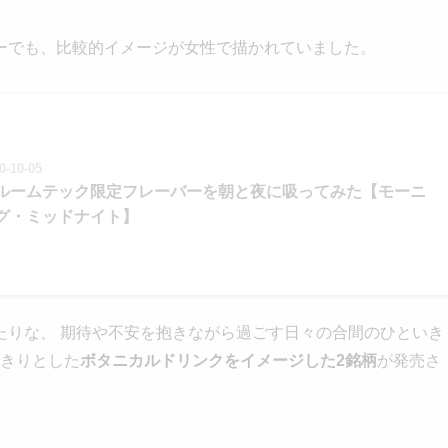
ーでも、比較的イメージが女性で描かれていました。
0-10-05
ルームテック限定フレーバーを朝と夜に吸ってみた【モーニ
グ・ミッドナイト】
たりな、 期待や不安を抱きながら過ごす日々の合間のひといき
っきりとした
ボタニカルドリンクをイメージした2銘柄
が発売さ