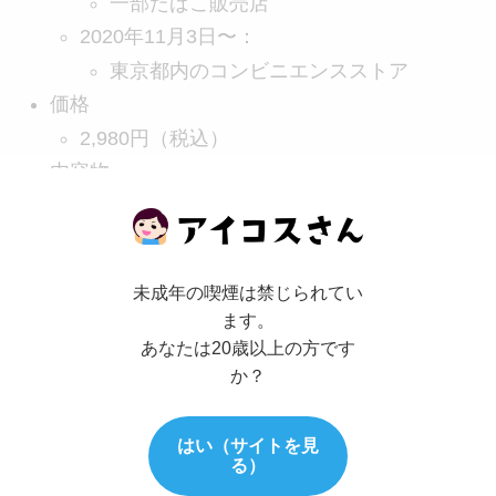
一部たばこ販売店
2020年11月3日〜：
東京都内のコンビニエンスストア
価格
2,980円（税込）
内容物
デバイス、AC アダプター、USB Type-C ケ
ーブル
カラー
未成年の喫煙は禁じられてい
ブラック / ホワイト
ます。
あなたは20歳以上の方です
か？
ついにプルーム・テック・プラスの新型
はい（サイトを見
機！！
る）