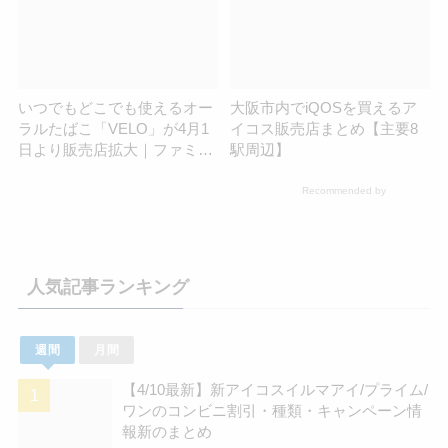
いつでもどこでも使えるオー
大阪市内でiQOSを買えるア
ラルたばこ「VELO」が4月1
イコス販売店まとめ【主要8
日より販売店拡大｜ファミ
駅周辺】
マ・NewDays・NewDays
KIOSK
Recommended by
人気記事ランキング
週間
月間
【4/10最新】新アイコスイルマアイ/プライム/
ワンのコンビニ割引・種類・キャンペーン情
報新のまとめ