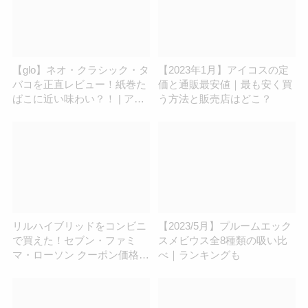
【glo】ネオ・クラシック・タ
【2023年1月】アイコスの定
バコを正直レビュー！紙巻た
価と通販最安値｜最も安く買
ばこに近い味わい？！ | アイ
う方法と販売店はどこ？
コスさん
リルハイブリッドをコンビニ
【2023/5月】プルームエック
で買えた！セブン・ファミ
スメビウス全8種類の吸い比
マ・ローソン クーポン価格販
べ｜ランキングも
売店