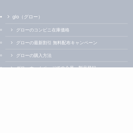
glo（グロー）
グローのコンビニ在庫価格
グローの最新割引 無料配布キャンペーン
グローの購入方法
グローホームページでの会員・製品登録
グローハイパーX2/プロ/エアの人気フレーバーランキ
ング
グローハイパーX2
グローハイパーX2の最新人気色
グローハイパーX2の使い方説明書