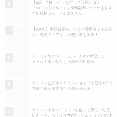
【glo】グローヒーロ/プラス専用たばこ
「Virto（ヴァルト）」全8銘柄レビュー｜おす
すめ銘柄は？ | アイコスさん
【IQOS】平野紫耀もアイコス愛用者？！芸能
人・有名人のアイコス使用者を調査！
アイコスやグロー、プルームXが水没してし
まった！水に落とした場合の対処法
アイコス公式オンラインショップ｜新型iQOS
本体も買える方法と最新販売状況
アイコスイルマアイワンを使って気づいた良
い点・悪い点｜イルマi/プライム・旧ワンの違