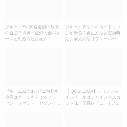
プルームXの高速点滅は故障
プルームテックのカートリッ
の合図？点滅・点灯の全パタ
ジが余る？再生方法と交換時
ーンと対処方法を紹介！
期、購入方法【フレーバー味
も自由自在に変えられる】
プルームXのコンビニ無料引
【IQOSILUMA】テリアシャ
換券はどこでもらえる？ロー
インパールはシャインマスカ
ソン・ファミマ・セブンイレ
ット味？正直レビュー | アイ
ブンを調査！
コスさん