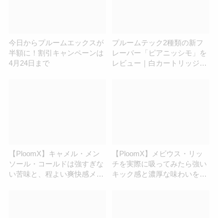
今日からプルームエックスが
プルームテック2種類の新フ
半額に！割引キャンペーンは
レーバー「ピアニッシモ」を
4月24日まで
レビュー｜白カートリッジの
ストロベリーマンゴーとレモ
ンティー
【PloomX】キャメル・メン
【PloomX】メビウス・リッ
ソール・コールドは強すぎな
チを実際に吸ってみたら強い
い苦味と、程よい爽快感メン
キック感と濃厚な味わいを感
ソールを感じられるバランス
じられるフレーバーだった！
の良いフレーバーだった！