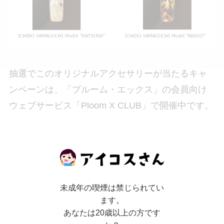
抽選でこのオリジナルアクセサリーが当たるキャ
ンペーンは、「プルーム・エックス」の会員向け
ウェブサービス「Ploom X CLUB」で開催中です。
2023年5月11日から7月10日までの期間限定で、山
口氏がデザインした「鼈甲(べっこう)」と「桂剥
き」のフロントパネルが抽選で当たります。この
素晴らしいチャンスをお見逃しなく！さらに、
未成年の喫煙は禁じられてい
ます。
「Ploom X CLUB」では山口氏にインタビューした
あなたは20歳以上の方です
記事も公開されています。彼の「TRULY