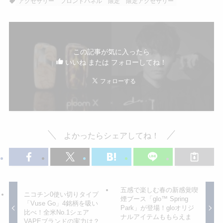
アクセサリー
フロントパネル
限定
限定アクセサリー
この記事が気に入ったら
いいね または フォローしてね！
よかったらシェアしてね！
五感で楽しむ春の新感覚喫
ニコチン0使い切りタイプ
煙ブース「glo™ Spring
「Vuse Go」4銘柄を吸い
Park」が登場！gloオリジ
比べ！全米No.1シェア
ナルアイテムももらえま
VAPEブランドの実力は？