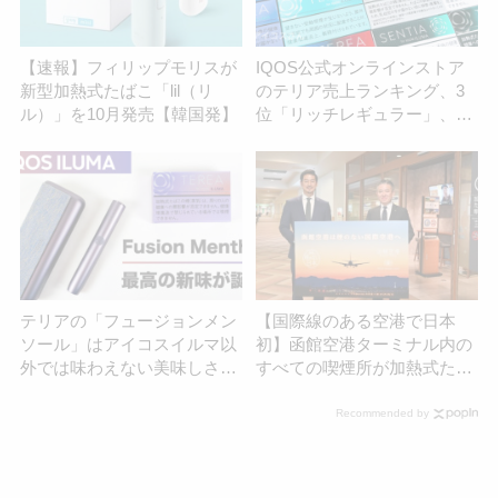
【速報】フィリップモリスが
IQOS公式オンラインストア
新型加熱式たばこ「lil（リ
のテリア売上ランキング、3
ル）」を10月発売【韓国発】
位「リッチレギュラー」、2
位「ブラックメンソール」、
1位は？
テリアの「フュージョンメン
【国際線のある空港で日本
ソール」はアイコスイルマ以
初】函館空港ターミナル内の
外では味わえない美味しさだ
すべての喫煙所が加熱式たば
った
こ専用に！
Recommended by