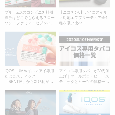
プルームXのコンビニ無料引
【ニコチン0】アイコスイル
換券はどこでもらえる？ロー
マ対応エヌフリーティア全4
ソン・ファミマ・セブンイレ
種を吸い比べ！
ブンを調査！
IQOSILUMA/イルマアイ専用
アイコス専用タバコが30円値
たばこスティック
上げ｜マールボロ・ヒートス
「SENTIA」から新銘柄が登
ティックとヒーツの価格一覧
場！｜センティア フレッシュ
【2020年10月適用】
コーラルは 12 月 12 日（木）
より順次販売 | アイコスさん