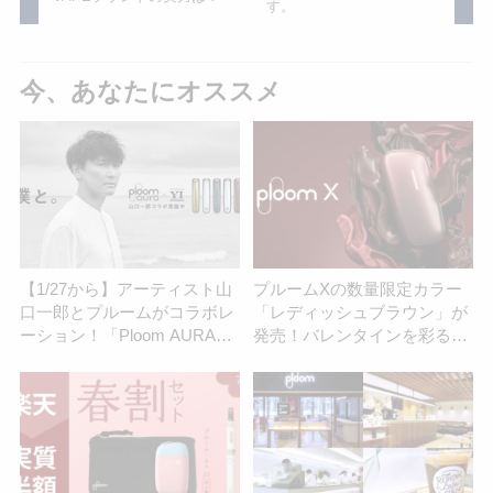
す。
今、あなたにオススメ
【1/27から】アーティスト山
プルームXの数量限定カラー
口一郎とプルームがコラボレ
「レディッシュブラウン」が
ーション！「Ploom AURA」
発売！バレンタインを彩る深
コラボフロントパネルを数量
みの赤色モデル
限定発売 | アイコスさん