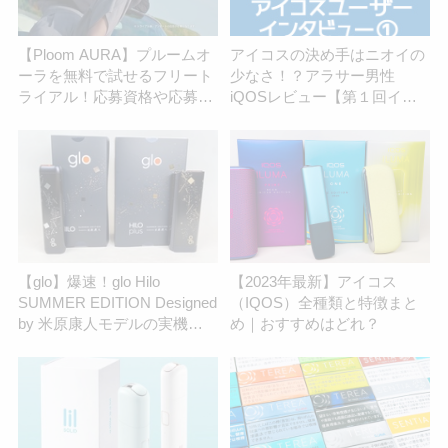
【Ploom AURA】プルームオ
アイコスの決め手はニオイの
ーラを無料で試せるフリート
少なさ！？アラサー男性
ライアル！応募資格や応募方
iQOSレビュー【第１回イン
法を解説 | アイコスさん
タビュー】
【glo】爆速！glo Hilo
【2023年最新】アイコス
SUMMER EDITION Designed
（IQOS）全種類と特徴まと
by 米原康人モデルの実機レ
め｜おすすめはどれ？
ビュー！写真40枚以上｜公式
オンライン発売は7月1日
（水）から | アイコスさん