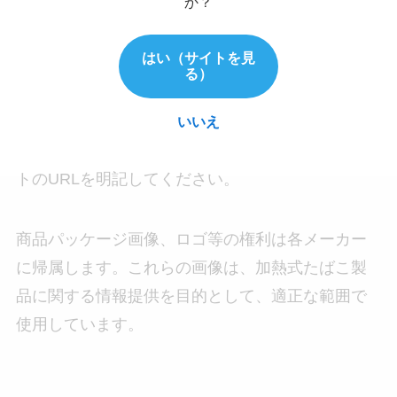
か？
又は正当な権利を有する第三者に帰属します。
はい（サイトを見
当社の許諾なく、当サイトのコンテンツを無断で
る）
使用・複製・改変・公開及び頒布することを一切
いいえ
禁止します。引用される場合は、著作権法第32条
に定める引用の要件を満たし、出典として当サイ
トのURLを明記してください。
商品パッケージ画像、ロゴ等の権利は各メーカー
に帰属します。これらの画像は、加熱式たばこ製
品に関する情報提供を目的として、適正な範囲で
使用しています。