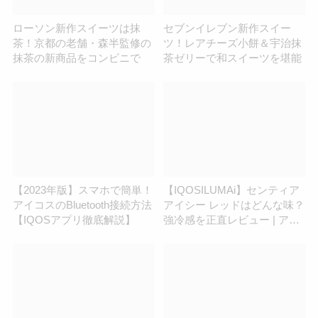
ローソン新作スイーツは抹
セブンイレブン新作スイー
茶！京都の老舗・森半監修の
ツ！レアチーズ小餅＆宇治抹
抹茶の新商品をコンビニで
茶ゼリーで和スイーツを堪能
【2023年版】スマホで簡単！
【IQOSILUMAi】センティア
アイコスのBluetooth接続方法
アイシー レッドはどんな味？
【IQOSアプリ徹底解説】
強冷感を正直レビュー | アイ
コスさん