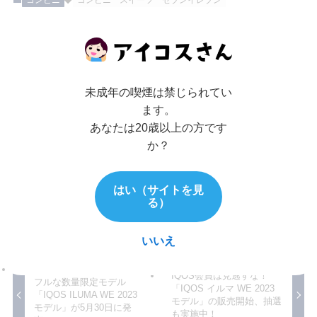
コンビニ
コンビニ
スイーツ
セブンイレブン
この記事が気に入ったら
いいね または フォローしてね！
未成年の喫煙は禁じられてい
ます。
あなたは20歳以上の方です
か？
はい（サイトを見
よかったらシェアしてね！
る）
いいえ
劇的にオシャレ！！！カラ
IQOS会員は見逃すな！
フルな数量限定モデル
「IQOS イルマ WE 2023
「IQOS ILUMA WE 2023
モデル」の販売開始、抽選
モデル」が5月30日に発
も実施中！