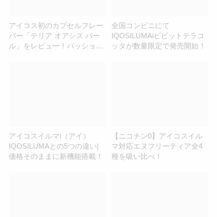
アイコス初のカプセルフレー
全国コンビニにて
バー「テリア オアシス パー
IQOSILUMAiビビットテラコ
ル」をレビュー！パッション
ッタが数量限定で発売開始！
フルーツの香り弾けるメンソ
ール
アイコスイルマi（アイ）
【ニコチン0】アイコスイル
IQOSILUMAとの5つの違い|
マ対応エヌフリーティア全4
価格そのままに新機能搭載！
種を吸い比べ！