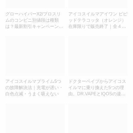
グローハイパーX2/プロスリ
アイコスイルマアイワン ビビ
ムのコンビニ別値段は種類
ッドテラコッタ（オレンジ）
は？最新割引キャンペーン情
在庫限りで販売終了｜全４色
報
展開へ | アイコスさん
アイコスイルマプライム5つ
ドクターベイプからアイコス
の故障解決法｜充電が遅い・
イルマに乗り換えた5つの理
白色点滅・うまく吸えない
由。DR.VAPEとIQOSの違い
を解説