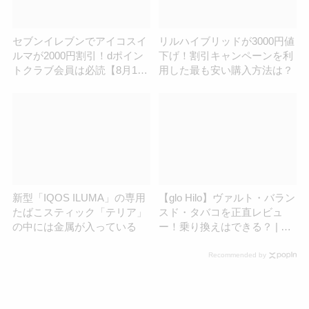
セブンイレブンでアイコスイ
リルハイブリッドが3000円値
ルマが2000円割引！dポイン
下げ！割引キャンペーンを利
トクラブ会員は必読【8月13
用した最も安い購入方法は？
日まで】
新型「IQOS ILUMA」の専用
【glo Hilo】ヴァルト・バラン
たばこスティック「テリア」
スド・タバコを正直レビュ
の中には金属が入っている
ー！乗り換えはできる？ | ア
イコスさん
Recommended by