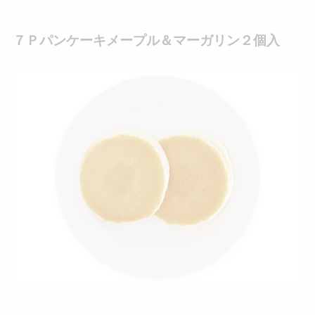
７Ｐパンケーキメープル＆マーガリン２個入