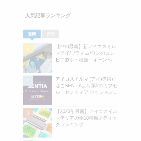
人気記事ランキング
週間
月間
【4/10最新】新アイコスイル
マアイ/プライム/ワンのコン
ビニ割引・種類・キャンペー
ン情報新のまとめ
アイコスイルマi(アイ)専用た
ばこSENTIAより第2のカプセ
ル「センティア パッション・
フルーツ・カプセル」認可情
報を独自確認！570円の新銘
【2023年最新】アイコスイル
柄 | アイコスさん
マテリアの全18種類スティッ
クランキング