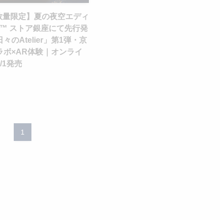
lo 数量限定】夏の夜空エディ
o™ ストア銀座にて先行発
のAtelier」第1弾・京
ラボ×AR体験｜オンライ
/1発売
1