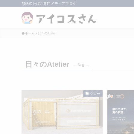
加熱式たばこ専門メディアブログ
ホーム
日々のAtelier
日々のAtelier
– tag –
グロー