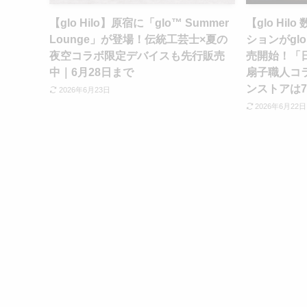
【glo Hilo】原宿に「glo™ Summer
【glo Hi
Lounge」が登場！伝統工芸士×夏の
ションがgl
夜空コラボ限定デバイスも先行販売
売開始！「日々
中｜6月28日まで
扇子職人コ
ンストアは7
2026年6月23日
2026年6月22日