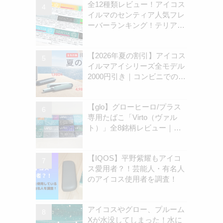
全12種類レビュー！アイコス
イルマのセンティア人気フレ
ーバーランキング！テリアと
の違いを解説
【2026年夏の割引】アイコス
イルマアイシリーズ全モデル
2000円引き｜コンビニでのキ
ャンペーン開始は8月31日
（月）から | アイコスさん
【glo】グローヒーロ/プラス
専用たばこ「Virto（ヴァル
ト）」全8銘柄レビュー｜お
すすめ銘柄は？ | アイコスさ
ん
【IQOS】平野紫耀もアイコ
ス愛用者？！芸能人・有名人
のアイコス使用者を調査！
アイコスやグロー、プルーム
Xが水没してしまった！水に