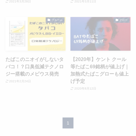
2021年3月28日
2021年3月11日
プルーム
グロー
たばこのニオイがしないタ
【2020年】ケント クール
バコ！？口臭低減テクノロ
等たばこ69銘柄が値上げ｜
ジー搭載のメビウス発売
加熱式たばこグローも値上
げ予定
2021年2月24日
2020年8月12日
1