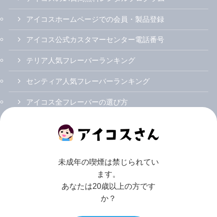
アイコスホームページでの会員・製品登録
アイコス公式カスタマーセンター電話番号
テリア人気フレーバーランキング
センティア人気フレーバーランキング
アイコス全フレーバーの選び方
アイコスイルマ初のニコチン0スティック「ザサード
イズミ」
アイコスイルマi（アイ）/プライム/ワン
未成年の喫煙は禁じられてい
ます。
アイコスイルマiとアイコスイルマの違い
あなたは20歳以上の方です
アイコスイルマi/プライム/ワンのカラバリ・人気色
か？