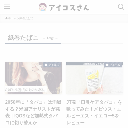
ホーム
紙巻たばこ
紙巻たばこ
– tag –
アイコス
プルーム
2050年に「タバコ」は消滅
JT発「口臭ケアタバコ」を
する？米国アナリストが発
吸ってみた！メビウス・エ
表｜IQOSなど加熱式タバ
ルビーエス・イエロー5を
コに切り替えか
レビュー