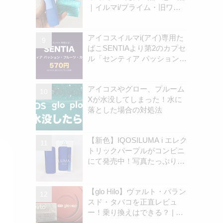
｜イルマi/プライム・旧ワン
の違いを解説
アイコスイルマi(アイ)専用た
ばこSENTIAより第2のカプセ
ル「センティア パッション・
フルーツ・カプセル」認可情
報を独自確認！570円の新銘
アイコスやグロー、プルーム
柄 | アイコスさん
Xが水没してしまった！水に
落とした場合の対処法
【新色】IQOSILUMA i エレク
トリックパープルがコンビニ
にて発売中！写真たっぷりで
実機レビューしました｜オン
ラインストアでも在庫拡充中
【glo Hilo】ヴァルト・バラン
| アイコスさん
スド・タバコを正直レビュ
ー！乗り換えはできる？ | ア
イコスさん