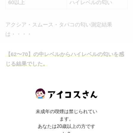
60以上
ハイレベルの匂い
アクシア・スムース・タバコの匂い測定結果
は・・・・
【62〜70】の中レベルからハイレベルの匂いを感
じる結果でした。
アクシア・スムース・タバコを室内で吸ってみる
と、しばらくの間は部屋に鼻をツンとする匂いが
残っていました。
未成年の喫煙は禁じられてい
ます。
気になる人は、換気扇の下や外で吸うのがおすす
あなたは20歳以上の方です
め。アイコスイルマは匂いの少ない加熱式たばこ