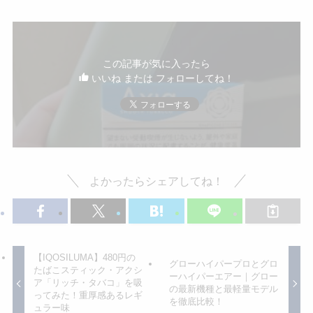
この記事が気に入ったら
いいね または フォローしてね！
よかったらシェアしてね！
【IQOSILUMA】480円の
グローハイパープロとグロ
たばこスティック・アクシ
ーハイパーエアー｜グロー
ア「リッチ・タバコ」を吸
の最新機種と最軽量モデル
ってみた！重厚感あるレギ
を徹底比較！
ュラー味