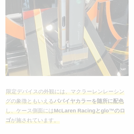
限定デバイスの外観には、マクラーレンレーシン
グの象徴ともいえる
パパイヤカラーを随所に配色
し、ケース側面には
McLaren Racingとglo™のロ
ゴ
が施されています。