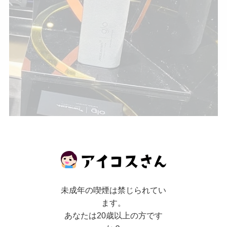
マクラーレンレーシングモデルでは、セット品の
ファブリックスリーブに高級車の内装にも使われ
る、
上質なアルカンターラ®素材を使用していま
未成年の喫煙は禁じられてい
す
。
ます。
あなたは20歳以上の方です
また、ファブリックスリーブ、チャージングドッ