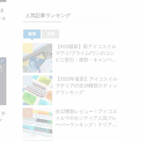
18
人気記事ランキング
ショ
週間
月間
【4/10最新】新アイコスイル
マアイ/プライム/ワンのコン
ビニ割引・種類・キャンペー
ック
ン情報新のまとめ
【2023年最新】アイコスイル
マテリアの全18種類スティッ
クランキング
全12種類レビュー！アイコス
ステ
イルマのセンティア人気フレ
グ
ーバーランキング！テリアと
の違いを解説