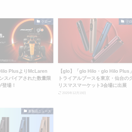
グロー
グ
Hilo PlusよりMcLaren
【glo】「glo Hilo・glo Hilo Plus
にインスパイアされた数量限
トライアルブースを東京・仙台の
が登場！
リスマスマーケット3会場に出展
2025年12月19日
新製品ニュース