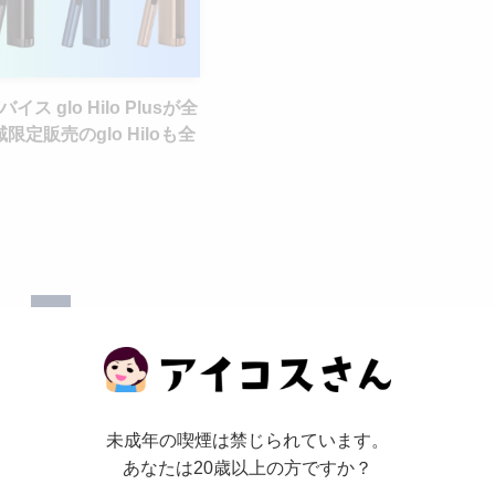
イス glo Hilo Plusが全
定販売のglo Hiloも全
1
未成年の喫煙は禁じられています。
あなたは20歳以上の方ですか？