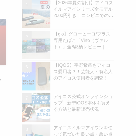
【2026年夏の割引】アイコス
イルマアイシリーズ全モデル
2000円引き｜コンビニでのキ
ャンペーン開始は8月31日
ロー
（月）から | アイコスさん
【glo】グローヒーロ/プラス
専用たばこ「Virto（ヴァル
ト）」全8銘柄レビュー｜お
すすめ銘柄は？ | アイコスさ
ん
【IQOS】平野紫耀もアイコ
ス愛用者？！芸能人・有名人
」
のアイコス使用者を調査！
ク
アイコス公式オンラインショ
ップ｜新型iQOS本体も買え
る方法と最新販売状況
アイコスイルマアイワンを使
って気づいた良い点・悪い点