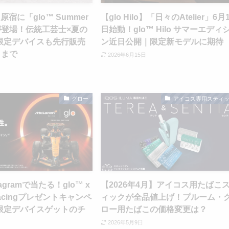
o】原宿に「glo™ Summer
【glo Hilo】「日々のAtelier」6月
」が登場！伝統工芸士×夏の
日始動！glo™ Hilo サマーエディ
限定デバイスも先行販売
ン近日公開｜限定新モデルに期待
日まで
2026年6月15日
グロー
アイコス専用スティ
tagramで当たる！glo™ x
【2026年4月】アイコス用たばこ
 Racingプレゼントキャンペ
ィックが全品値上げ！プルーム・
限定デバイスゲットのチ
ロー用たばこの価格変更は？
2026年5月9日