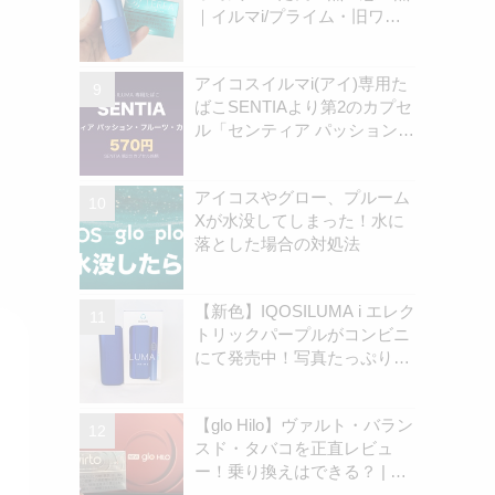
｜イルマi/プライム・旧ワン
の違いを解説
アイコスイルマi(アイ)専用た
ばこSENTIAより第2のカプセ
ル「センティア パッション・
フルーツ・カプセル」認可情
報を独自確認！570円の新銘
アイコスやグロー、プルーム
柄 | アイコスさん
Xが水没してしまった！水に
落とした場合の対処法
【新色】IQOSILUMA i エレク
トリックパープルがコンビニ
にて発売中！写真たっぷりで
実機レビューしました｜オン
ラインストアでも在庫拡充中
【glo Hilo】ヴァルト・バラン
| アイコスさん
スド・タバコを正直レビュ
ー！乗り換えはできる？ | ア
イコスさん