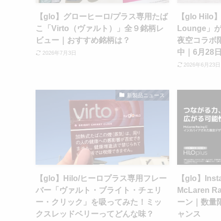
【glo】グローヒーロ/プラス専用たば
【glo Hil
こ「Virto（ヴァルト）」全９銘柄レ
Lounge
ビュー｜おすすめ銘柄は？
夜空コラボ
中｜6月28
2026年7月3日
2026年6月23日
新製品ニュース
【glo】Hilo/ヒーロプラス専用フレー
【glo】Ins
バー「ヴァルト・ブライト・チェリ
McLaren
ー・クリック」を吸ってみた！ミッ
ーン｜数量
クスレッドベリーってどんな味？
ャンス