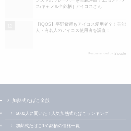
ンスドのフレーバーを徹底評価！エボ/メビウ
ス/キャメル全銘柄 | アイコスさん
【IQOS】平野紫耀もアイコス愛用者？！芸能
人・有名人のアイコス使用者を調査！
Recommended by
加熱式たばこ全般
5000人に聞いた！人気加熱式たばこランキング
加熱式たばこ151銘柄の価格一覧