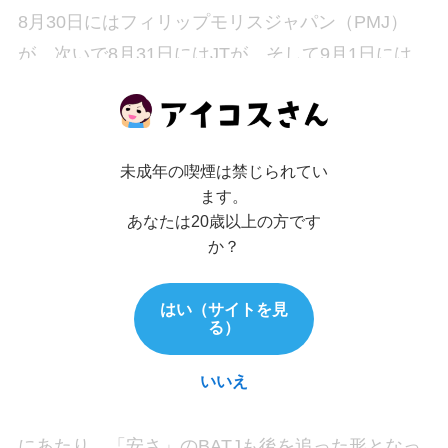
8月30日にはフィリップモリスジャパン（PMJ）
が、次いで8月31日にはJTが、そして9月1日には
BATJが再申請するに至りました。まだいずれの企
業の再申請も財務省より認可は受けられていませ
ん。はたして認可を得ることはできるのでしょう
未成年の喫煙は禁じられてい
か？
ます。
あなたは20歳以上の方です
か？
BATJはデバイス本体もリーズナブルな価格設定に
なっているのが特徴的で、290円のラッキーストラ
はい（サイトを見
イク銘柄があることからも「安い」印象が強い加
る）
熱式たばこブランドです。
いいえ
そんな中でPMJやJTが値上げしない再申請をする
にあたり、「安さ」のBATJも後を追った形となっ