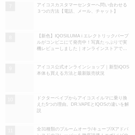
アイコスカスタマーセンターへ問い合わせる
３つの方法【電話、メール、チャット】
【新色】IQOSILUMA i エレクトリックパープ
ルがコンビニにて発売中！写真たっぷりで実
機レビューしました｜オンラインストアでも
在庫拡充中 | アイコスさん
アイコス公式オンラインショップ｜新型iQOS
本体も買える方法と最新販売状況
ドクターベイプからアイコスイルマに乗り換
えた5つの理由。DR.VAPEとIQOSの違いを解
説
全31種類のプルームオーラ/キューブ/Xアドバ