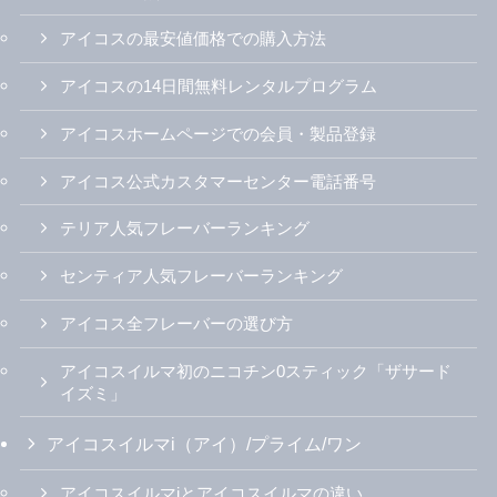
450円で異次元の爽快感！グ
グローハイパーX2の充電方法
ローハイパーのラッキースト
は？充電できない時の対処法
ライクダークメンソールの味
や必要な時間、車での充電に
わい感想
ついても解説！
【glo hyper】ネオ8種類のフ
【説明書】アイコスイルマワ
レーバーを吸い比べ！おすす
ンの使い方・リセット方法・
めランキングも
異常時のLEDパターンを動画
付きで解説
Recommended by