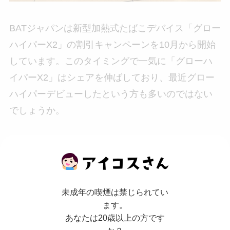
BATジャパンは新型加熱式たばこデバイス「グロー
ハイパーX2」の割引キャンペーンを10月から開始
しています。このタイミングで一気に「グローハ
イパーX2」はシェアを伸ばしており、最近グロー
ハイパーデビューしたという方も多いのではない
でしょうか。
そんな中、11月1日より「グロー」シリーズ専用タ
バコの値上げが行われますが、前述の通り、「グ
ローハイパー」専用たばこの値上げはほぼありま
未成年の喫煙は禁じられてい
せん。ですので、「グローハイパーX2を買ったと
ます。
してもたばこが値上げして騙された！」といった
あなたは20歳以上の方です
思いをすることは少ないでしょう。