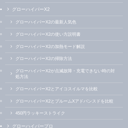
人・有名人のアイコス使用者を調査！
アイコス公式オンラインショップ｜新型iQOS
本体も買える方法と最新販売状況
全31種類のプルームオーラ/キューブ/Xアドバ
ンスドのフレーバーを徹底評価！エボ/メビウ
ス/キャメル全銘柄 | アイコスさん
アイコスイルマi(アイ)専用たばこSENTIAより
第2のカプセル「センティア パッション・フ
ルーツ・カプセル」認可情報を独自確認！
570円の新銘柄 | アイコスさん
IQOSILUMAi（アイコスイルマアイ）/プライ
ム/ワンのカラバリを写真いっぱいで紹介！一
番人気の色は？