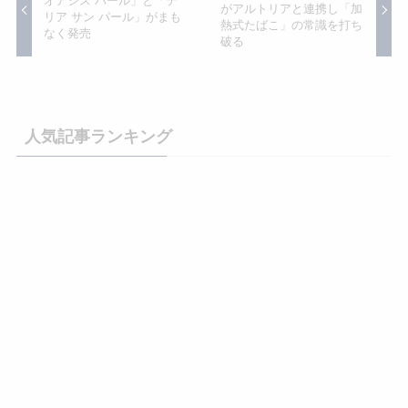
オアシス パール」と「テ
がアルトリアと連携し「加
リア サン パール」がまも
熱式たばこ」の常識を打ち
なく発売
破る
今、あなたにオススメ
10月からも500円！グローハ
IQOS値上げ決定！テリアは1
イパー専用ケントトゥルーリ
箱600円、センティアは550円
ッチクリアとグリーンが本日
に価格変更【10月1日から】
発売！