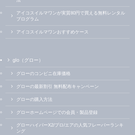
【glo】グローヒーロ/プラス専用たばこ
「Virto（ヴァルト）」全8銘柄レビュー｜おす
すめ銘柄は？ | アイコスさん
【2023年最新】アイコスイルマテリアの全18
種類スティックランキング
アイコスイルマアイワンを使って気づいた良
い点・悪い点｜イルマi/プライム・旧ワンの違
いを解説
アイコスのコンビニでの買い方を解説！事前
に知っておくべき事と購入時の注意点
【IQOS】平野紫耀もアイコス愛用者？！芸能