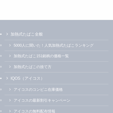
グローハイパープラスをレビ
【グローハイパー】ケント・
ュー！グローハイパーとの違
トゥルー・タバコの味や吸い
いと24種類デザインの選び方
ごたえを評価！女子目線で正
直レビュー！
グロー（glo）の健康被害は？
グローハイパー女子がプルー
癌の危険性とニコチン量・臭
ムエックスを使ってみた！4
いの評判まとめ
つの気になる違いと正直な感
想