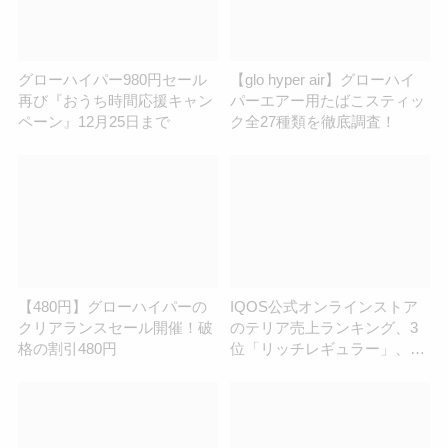
グローハイパー980円セール
【glo hyper air】グローハイ
再び『おうち時間応援キャン
パーエアー用たばこスティッ
ペーン』12月25日まで
ク全27種類を徹底調査！
【480円】グローハイパーの
IQOS公式オンラインストア
クリアランスセール開催！破
のテリア売上ランキング、3
格の割引480円
位「リッチレギュラー」、2
位「ブラックメンソール」、
1位は？