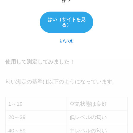
か？
はい（サイトを見
ラッキー・ストライク・スムース・タバコを吸っ
る）
ている間の匂いはどのくらいなのでしょうか？
いいえ
今回は、【GT300-VOC】というにおいモニターを
使用して測定してみました！
匂い測定の基準は以下のようになっています。
1～19
空気状態は良好
20～39
低レベルの匂い
40～59
中レベルの匂い