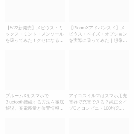
【5/22新発売】メビウス・ミ
【PloomXアドバンスド】メ
ックス・ミント・メンソール
ビウス・ベイズ・オプション
を吸ってみた！クセになるミ
を実際に吸ってみた｜想像以
ント感
上の美味しさだった！
プルームXをスマホで
アイコスイルマはスマホ用充
Bluetooth接続する方法を徹底
電器で充電できる？純正タイ
解説。充電残量と位置情報が
プCとコンビニ・100均充電
わかる！デバイスロックも可
器を比較！代用方法を徹底調
能！
査！