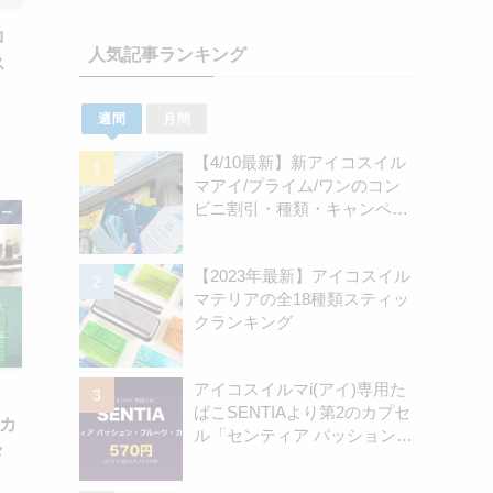
ロ
人気記事ランキング
ス
週間
月間
【4/10最新】新アイコスイル
マアイ/プライム/ワンのコン
ビニ割引・種類・キャンペー
ロー
ン情報新のまとめ
【2023年最新】アイコスイル
マテリアの全18種類スティッ
クランキング
アイコスイルマi(アイ)専用た
ばこSENTIAより第2のカプセ
定カ
ル「センティア パッション・
々
フルーツ・カプセル」認可情
報を独自確認！570円の新銘