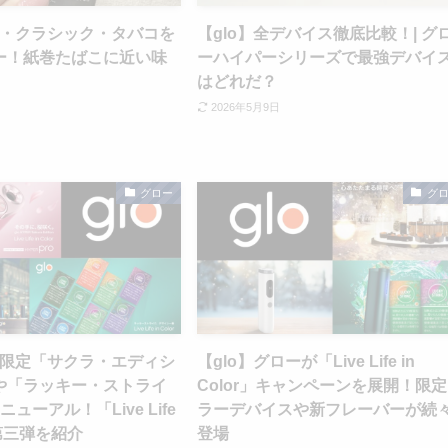
オ・クラシック・タバコを
【glo】全デバイス徹底比較！| グ
ー！紙巻たばこに近い味
ーハイパーシリーズで最強デバイ
はどれだ？
2026年5月9日
グロー
グ
量限定「サクラ・エディシ
【glo】グローが「Live Life in
や「ラッキー・ストライ
Color」キャンペーンを展開！限
ューアル！「Live Life
ラーデバイスや新フレーバーが続
r」第三弾を紹介
登場