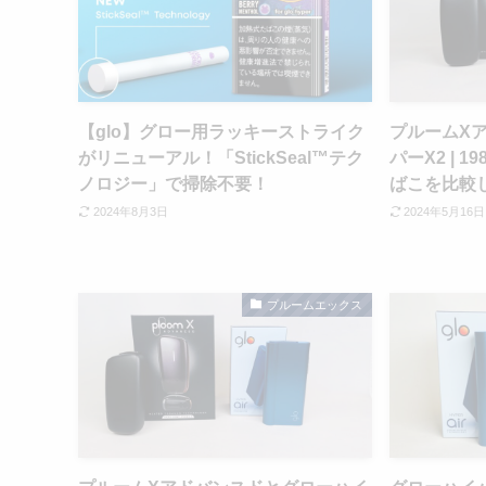
【glo】グロー用ラッキーストライク
プルームX
がリニューアル！「StickSeal™テク
パーX2 | 
ノロジー」で掃除不要！
ばこを比較
2024年8月3日
2024年5月16日
プルームエックス