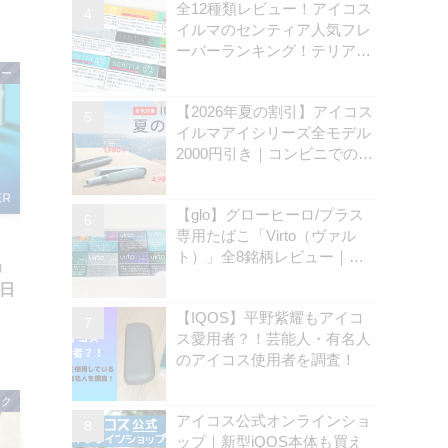
全12種類レビュー！アイコス
柄 | アイコスさん
イルマのセンティア人気フレ
ーバーランキング！テリアと
の違いを解説
ロー
【2026年夏の割引】アイコス
イルマアイシリーズ全モデル
2000円引き｜コンビニでのキ
ャンペーン開始は8月31日
（月）から | アイコスさん
【glo】グローヒーロ/プラス
専用たばこ「Virto（ヴァル
ト）」全8銘柄レビュー｜お
」
すすめ銘柄は？ | アイコスさ
2日
ん
【IQOS】平野紫耀もアイコ
ス愛用者？！芸能人・有名人
のアイコス使用者を調査！
ック
アイコス公式オンラインショ
ップ｜新型iQOS本体も買え