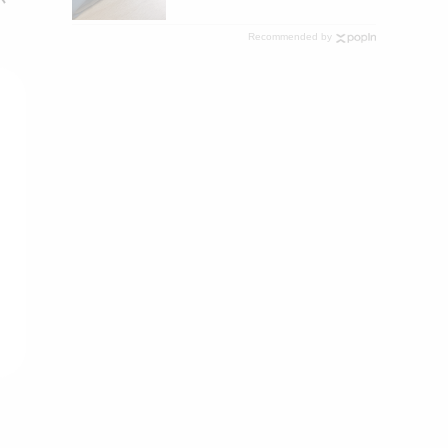
が
Recommended by
ース
ビ
え