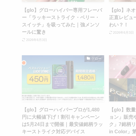
【glo】グローハイパー専用フレーバ
【glo】ネ
ー「ラッキーストライク・ベリー・
正直レビュ
スイッチ」を吸ってみた｜強メンソ
わい？！
ールに驚き
2026年6月3日
2026年6月3日
グロー
【glo】グローハイパープロが1,480
【glo】数
円に大幅値下げ！割引キャンペーン
ョン」販売
は5月24日まで開催｜最安値銘柄ラッ
ク」7銘柄リニ
キーストライク対応デバイス
in Colo