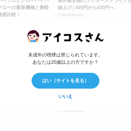
パープロとグローハイパ
業界最安値のラッキーストライク
グローの最新機種と最軽
値上げ | 400円から430円へ
徹底比較！
2024年5月10日
コンビニ
新製品ニュ
未成年の喫煙は禁じられています。
あなたは20歳以上の方ですか？
はい（サイトを見る）
o最新加熱式たばこデバイ
【glo】グローハイパープロのコン
イパープロ】が1,000円
ニ発売開始！コンビニ以外でも買
いいえ
キャンペーンが実施中！
るのか最新情報まとめ
2024年2月18日