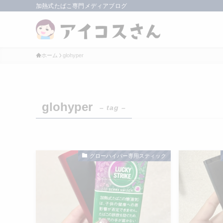
加熱式たばこ専門メディアブログ
ホーム
glohyper
glohyper
– tag –
グローハイパー専用スティック