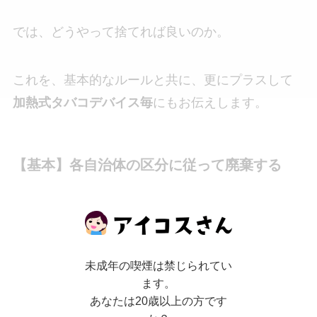
では、どうやって捨てれば良いのか。
これを、基本的なルールと共に、更にプラスして
加熱式タバコデバイス毎
にもお伝えします。
【基本】各自治体の区分に従って廃棄する
まず基本的には、各自治体のルールに従って廃棄
しましょう。
未成年の喫煙は禁じられてい
ます。
例えば前述の通り名古屋市ではこれまで「不燃ご
あなたは20歳以上の方です
み」だったものが
「発火性危険物」
へと変更にな