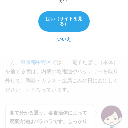
か？
りました。
はい（サイトを見
る）
例えば
東京都青梅市
では、電子タバコが「燃やさ
ないごみ」でしたが、令和元年9月より
「有害ご
いいえ
み」
へと変更になっています。
一方、
東京都中野区
では、「電子たばこ（本体）
を捨てる際は、内蔵の乾電池やバッテリーを取り
外して、陶器・ガラス・金属ごみの日にお出しく
ださい。」となっています。
見て分かる通り、各自治体によって
廃棄方法はバラバラです。しっかり