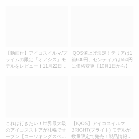
売決定！
【動画付】アイコスイルマ/プ
IQOS値上げ決定！テリアは1
ライムの限定「オアシス」モ
箱600円、センティアは550円
デルをレビュー！11月22日発
に価格変更【10月1日から】
売の新型限定IQOSの感想
これは行きたい！世界最大級
【IQOS】アイコスイルマ
のアイコスストアが札幌でオ
BRIGHT(ブライト) モデルが
ープン【コーワキングスペー
数量限定で発売！製品情報や