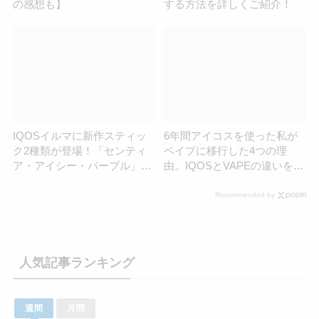
の感想も】
する方法を詳しくご紹介！
IQOSイルマに新作スティッ
6年間アイコスを使った私が
ク2種類が登場！「センティ
ベイプに移行した4つの理
ア・アイシー・パープル」と
由。IQOSとVAPEの違いを解
「テリア・ウォーム・レギュ
説！
ラー」
Recommended by
人気記事ランキング
週間
月間