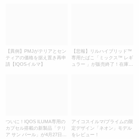
【異例】PMJがテリアとセン
【悲報】リルハイブリッド™
ティアの価格を据え置き再申
専用たばこ「ミックス™ レギ
請【IQOSイルマ】
ュラー 」が販売終了！在庫情
報を調査！
ついに！IQOS ILUMA専用の
アイコスイルマ/プライムの限
カプセル搭載の新製品「テリ
定デザイン「ネオン」モデル
ア サン パール」が4月27日発
をレビュー！