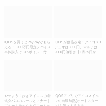
ス付き】
発売日を紹介
IQOSを買うとPayPayがもら
IQOSが価格改定！アイコス3
える！1000万円限定デバイス
デュオは3000円、マルチは
本体購入で10%ポイント付与
2000円値引き【1月25日か
キャンペーンが開始
ら】
やめよう！歩きアイコス 加熱
IQOSアプリでアイコスイル
式タバコのルールとマナー｜
マの自動加熱(オートスター
プルームテックとグローもね
ト)を停止する方法