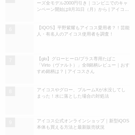
ーズ全モデル2000円引き｜コンビニでのキャ
ンペーン開始は8月31日（月）から | アイコス
さん
【IQOS】平野紫耀もアイコス愛用者？！芸能
人・有名人のアイコス使用者を調査！
【glo】グローヒーロ/プラス専用たばこ
「Virto（ヴァルト）」全8銘柄レビュー｜おす
すめ銘柄は？ | アイコスさん
アイコスやグロー、プルームXが水没してし
まった！水に落とした場合の対処法
アイコス公式オンラインショップ｜新型iQOS
本体も買える方法と最新販売状況