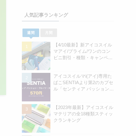
人気記事ランキング
週間
月間
【4/10最新】新アイコスイル
マアイ/プライム/ワンのコン
ビニ割引・種類・キャンペー
ン情報新のまとめ
アイコスイルマi(アイ)専用た
ばこSENTIAより第2のカプセ
ル「センティア パッション・
フルーツ・カプセル」認可情
報を独自確認！570円の新銘
【2023年最新】アイコスイル
柄 | アイコスさん
マテリアの全18種類スティッ
クランキング