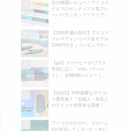
全12種類レビュー！アイコス
イルマのセンティア人気フレ
ーバーランキング！テリアと
の違いを解説
【2026年夏の割引】アイコス
イルマアイシリーズ全モデル
2000円引き｜コンビニでのキ
ャンペーン開始は8月31日
（月）から | アイコスさん
【glo】グローヒーロ/プラス
専用たばこ「Virto（ヴァル
ト）」全8銘柄レビュー｜お
すすめ銘柄は？ | アイコスさ
ん
【IQOS】平野紫耀もアイコ
ス愛用者？！芸能人・有名人
のアイコス使用者を調査！
アイコスやグロー、プルーム
Xが水没してしまった！水に