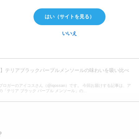
新作スティックになります。
はい（サイトを見る）
はまだ不明ですが、テリアにおける「テリア・ブラック・パー
いいえ
果実の甘みを楽しめる
フレーバー系メンソール銘柄
となること
イ】テリアブラックパープルメンソールの味わいを吸い比べ
ロガーのアイコスさん（@iqossan）です。 今回お届けする記事は、ア
「テリア ブラック パープル メンソール」の...
？