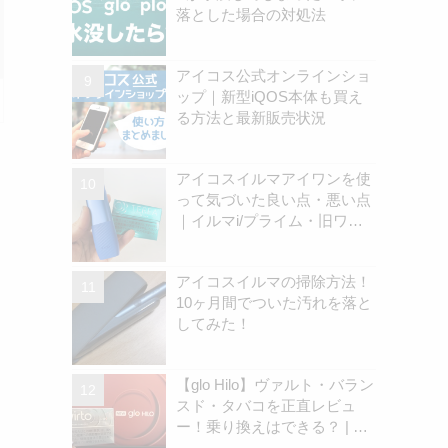
落とした場合の対処法
アイコス公式オンラインショ
ップ｜新型iQOS本体も買え
る方法と最新販売状況
アイコスイルマアイワンを使
って気づいた良い点・悪い点
｜イルマi/プライム・旧ワン
の違いを解説
アイコスイルマの掃除方法！
10ヶ月間でついた汚れを落と
してみた！
【glo Hilo】ヴァルト・バラン
スド・タバコを正直レビュ
ー！乗り換えはできる？ | ア
イコスさん