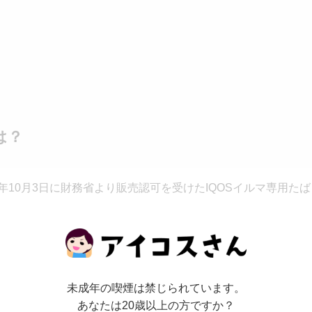
は？
年10月3日に財務省より販売認可を受けたIQOSイルマ専用たば
造国はイタリアとなっています。
未成年の喫煙は禁じられています。
ティアシリーズは12種類のラインナップ体制となります。現
あなたは20歳以上の方ですか？
22年10月に
一気に6種類リリースされることが判明
しています