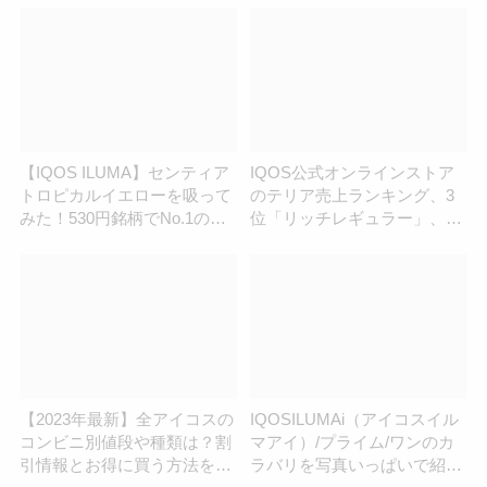
【IQOS ILUMA】センティア
IQOS公式オンラインストア
トロピカルイエローを吸って
のテリア売上ランキング、3
みた！530円銘柄でNo.1の香
位「リッチレギュラー」、2
り高さ？ジューシーなフルー
位「ブラックメンソール」、
ツ感が最高！
1位は？
【2023年最新】全アイコスの
IQOSILUMAi（アイコスイル
コンビニ別値段や種類は？割
マアイ）/プライム/ワンのカ
引情報とお得に買う方法を紹
ラバリを写真いっぱいで紹