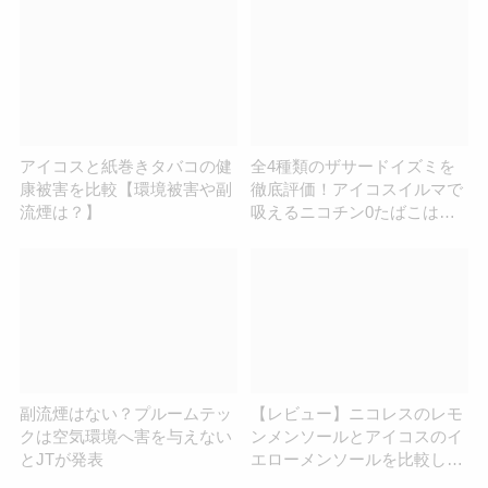
アイコスと紙巻きタバコの健
全4種類のザサードイズミを
康被害を比較【環境被害や副
徹底評価！アイコスイルマで
流煙は？】
吸えるニコチン0たばこは不
味い？人気フレーバーランキ
ング
副流煙はない？プルームテッ
【レビュー】ニコレスのレモ
クは空気環境へ害を与えない
ンメンソールとアイコスのイ
とJTが発表
エローメンソールを比較して
みた