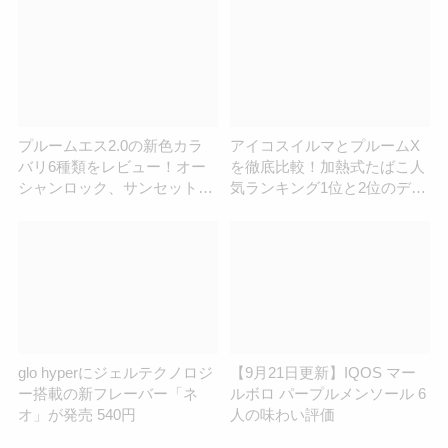
査！
プルームエス2.0の新色カラ
アイコスイルマとプルームX
バリ6種類をレビュー！オー
を徹底比較！加熱式たばこ人
シャンロック、サンセットア
気ランキング1位と2位のデバ
イスバーグ、キャニオンモ
イスの違いと口コミまとめ
ス、全比較
glo hyperにジェルテクノロジ
【9月21日更新】IQOS マー
ー搭載の新フレーバー「ネ
ルボロ パープルメンソール 6
オ」が発売 540円
人の味わい評価