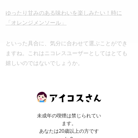
ゆったり甘みのある味わいを楽しみたい！時に
「オレンジメンソール」
といった具合に、気分に合わせて選ぶことができ
ますね。これはニコレスユーザーとしてはとても
嬉しいのではないでしょうか。
これまで「ニコレス」などノンニコチン銘柄に興
味なかった方々も、だんだんフレーバー数が出て
きたので気になってきた方も多いかもしれませ
ん。5%の割引クーポンを利用して購入できるの
未成年の喫煙は禁じられてい
ます。
で、気になる方は是非お試し下さい。
あなたは20歳以上の方です