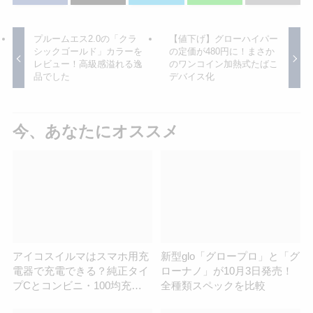
プルームエス2.0の「クラ
【値下げ】グローハイパー
シックゴールド」カラーを
の定価が480円に！まさか
レビュー！高級感溢れる逸
のワンコイン加熱式たばこ
品でした
デバイス化
今、あなたにオススメ
アイコスイルマはスマホ用充
新型glo「グロープロ」と「グ
電器で充電できる？純正タイ
ローナノ」が10月3日発売！
プCとコンビニ・100均充電
全種類スペックを比較
器を比較！代用方法を徹底調