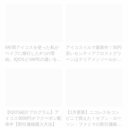
介！
介！一番人気の色は？
6年間アイコスを使った私が
アイコスイルマ最新作！50円
ベイプに移行した4つの理
安いセンティアフロストグリ
由。IQOSとVAPEの違いを解
ーンはテリアメンソールから
説！
乗り換えられる？
【IQOS紹介プログラム】ア
【1月更新】ニコレスをコン
イコス3000円オフクーポン配
ビニで買えた！セブン・ロー
布中【割引価格購入方法】
ソン・ファミマの割引価格・