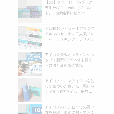
【glo】グローヒーロ/プラス
専用たばこ「Virto（ヴァル
ト）」全8銘柄レビュー｜お
すすめ銘柄は？ | アイコスさ
ん
全12種類レビュー！アイコス
イルマのセンティア人気フレ
ーバーランキング！テリアと
の違いを解説
アイコス公式オンラインショ
ップ｜新型iQOS本体も買え
る方法と最新販売状況
アイコスイルマアイワンを使
って気づいた良い点・悪い点
｜イルマi/プライム・旧ワン
の違いを解説
アイコスのコンビニでの買い
方を解説！事前に知っておく