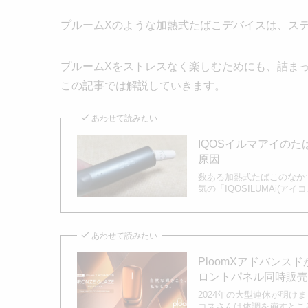
プルームXのような加熱式たばこデバイスは、ス
プルームXをストレスなく楽しむためにも、詰ま
この記事では解説していきます。
あわせて読みたい
IQOSイルマアイの
原因
数ある加熱式たばこのなか
気の「IQOSILUMAi(ア
あわせて読みたい
PloomXアドバン
ロントパネル同時販
2024年の大型連休が明
コスさんは体調を崩すところ