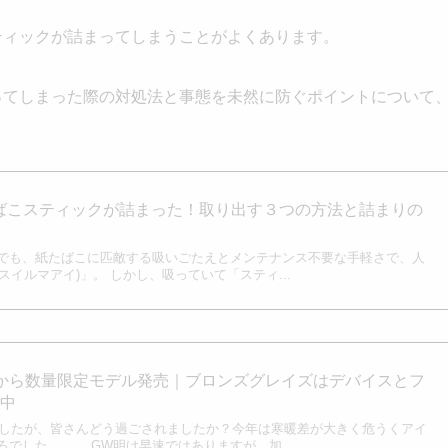
ティックが詰まってしまうことがよくあります。
ってしまった際の対処法と事態を未然に防ぐポイントについて
たばこスティックが詰まった！取り出す３つの方法と詰まりの
でも、紙たばこに匹敵する吸いごたえとメンテナンス不要な手軽さで、人
イコスイルマアイ)」。 しかし、吸っていて「スティ...
スドから数量限定モデル発売｜ブロンズグレイズはデバイスとフ
売中
けましたが、皆さんどう過ごされましたか？今年は寒暖差が大きく危うくアイ
でした。。。 GW明け早速ではありますが、加...