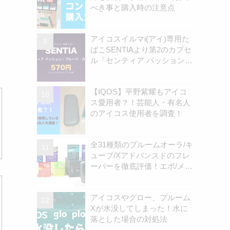
べき事と購入時の注意点
アイコスイルマi(アイ)専用た
、
ばこSENTIAより第2のカプセ
ル「センティア パッション・
フルーツ・カプセル」認可情
報を独自確認！570円の新銘
【IQOS】平野紫耀もアイコ
柄 | アイコスさん
ス愛用者？！芸能人・有名人
のアイコス使用者を調査！
全31種類のプルームオーラ/キ
ューブ/Xアドバンスドのフレ
ーバーを徹底評価！エボ/メビ
ウス/キャメル全銘柄 | アイコ
スさん
アイコスやグロー、プルーム
Xが水没してしまった！水に
落とした場合の対処法