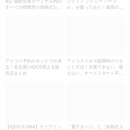
初】函館空港ターミナル内の
ンティア アイシー パープ
すべての喫煙所が加熱式たば
ル」を吸ってみた！最高の爽
こ専用に！
快感と安さに大満足
アイコス予約がネットで出来
アイコスイルマ故障時のリセ
る！名古屋のiQOS買える販
ット方法！充電できない、吸
売店まとめ
えない、オートスタート不具
合などパターン別対処方法ま
とめ
【IQOS ILUMA】テリアリッ
「電子タバコ」と「加熱式タ