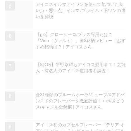
アイコスイルマアイワンを使って気づいた良
い点・悪い点｜イルマi/プライム・旧ワンの違
いを解説
【glo】グローヒーロ/プラス専用たばこ
「Virto（ヴァルト）」全8銘柄レビュー｜おす
すめ銘柄は？ | アイコスさん
【IQOS】平野紫耀もアイコス愛用者？！芸能
人・有名人のアイコス使用者を調査！
全31種類のプルームオーラ/キューブ/Xアドバ
ンスドのフレーバーを徹底評価！エボ/メビウ
ス/キャメル全銘柄 | アイコスさん
アイコス初のカプセルフレーバー「テリア オ
アシス パール」をレビュー！パッションフル