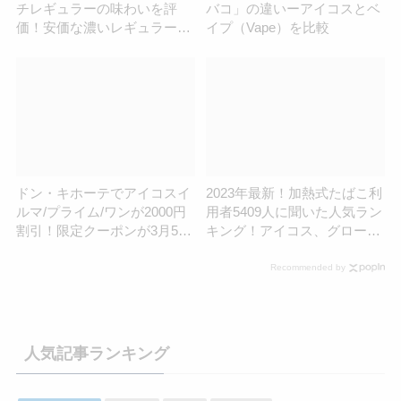
チレギュラーの味わいを評
バコ」の違いーアイコスとベ
価！安価な濃いレギュラー
イプ（Vape）を比較
「センティアディープブロン
ズ」とも吸い比べ
ドン・キホーテでアイコスイ
2023年最新！加熱式たばこ利
ルマ/プライム/ワンが2000円
用者5409人に聞いた人気ラン
割引！限定クーポンが3月5日
キング！アイコス、グロー、
まで利用可能
プルーム最も使われている種
類は？
Recommended by
人気記事ランキング