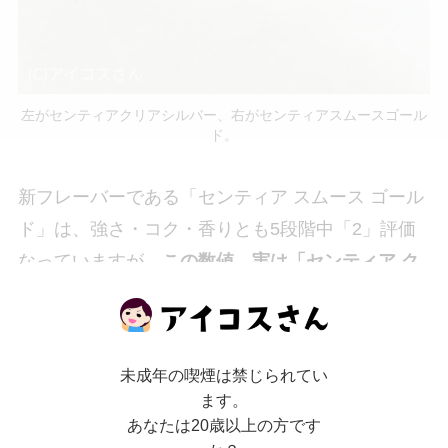
左がセンティアクリアシルバー、右がセンティアスムースゴール
ド。
新フレーバーである「センティア スムース ゴール
ド」は、強さ・コク・香りとも5段階中「2」評価
なっていますが、
この数値、実は「センティア ク
リア シルバー」と同じ
です。
インジケーター上では同一ではあるものの、、こ
未成年の喫煙は禁じられてい
の2つは全く同じ味わいなのでしょうか？吸い比べ
ます。
てみました。
あなたは20歳以上の方です