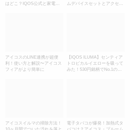
はどこ？IQOS公式と家電量
ムデバイスセットとアクセサ
販店に聞いてみた
リーセットが新発売
アイコスのLINE連携が超便
【IQOS ILUMA】センティア
利！使い方と解説〜アイコス
トロピカルイエローを吸って
フィアがより簡単に
みた！530円銘柄でNo.1の香
り高さ？ジューシーなフルー
ツ感が最高！
アイコスイルマの掃除方法！
電子タバコが爆発！加熱式タ
10ヶ月間でついた汚れを落と
バコは？アイコス・プルーム