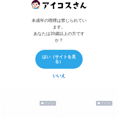
OK！iQOSとレンタカーが
iQOS本体からタバコ味ま
提携 無料貸出も
で【色比較も】
2016年12月2日
2016年11月26日
未成年の喫煙は禁じられてい
ます。
あなたは20歳以上の方です
アイコス
アイコス
か？
はい（サイトを見
る）
アイコスで3キロ太った？
電子タバコアイコスの購入
煙草からiQOSで健康に。
方法は？iQOS売り切れで
いいえ
食欲増加する人続出
も買える４選
2016年11月26日
2016年11月26日
アイコス
アイコス