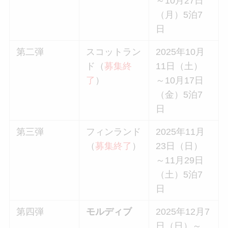
～10月27日
（月）5泊7
日
第二弾
スコットラン
2025年10月
ド（
募集終
11日（土）
了
）
～10月17日
（金）5泊7
日
第三弾
フィンランド
2025年11月
（
募集終了
）
23日（日）
～11月29日
（土）5泊7
日
第四弾
モルディブ
2025年12月7
日（日）～