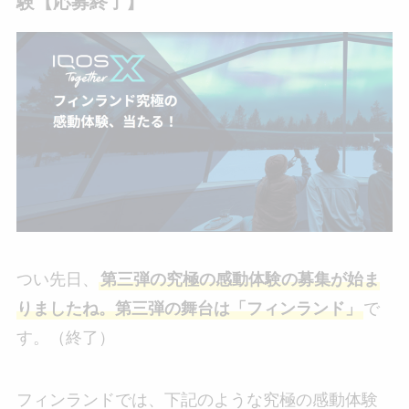
験【応募終了】
つい先日、
第三弾の究極の感動体験の募集が始ま
りましたね。第三弾の舞台は「フィンランド」
で
す。（終了）
フィンランドでは、下記のような究極の感動体験