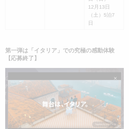
12月13日
（土）5泊7
日
第一弾は「イタリア」での究極の感動体験
【応募終了】