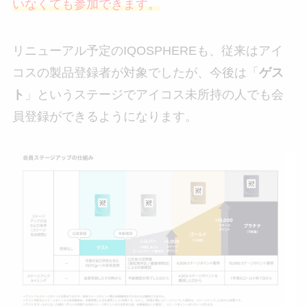
いなくても参加できます
。
リニューアル予定のIQOSPHEREも、従来はアイ
コスの製品登録者が対象でしたが、今後は「
ゲス
ト
」というステージでアイコス未所持の人でも会
員登録ができるようになります。