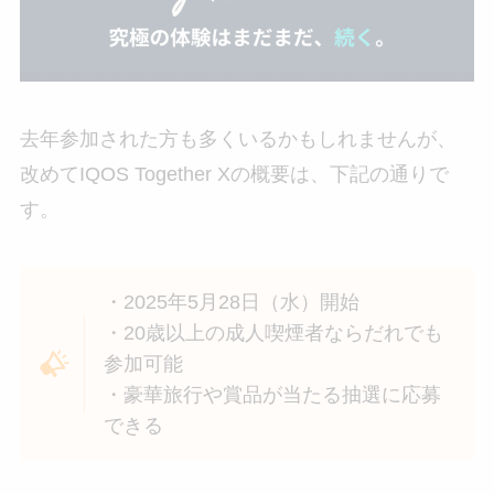
去年参加された方も多くいるかもしれませんが、
改めてIQOS Together Xの概要は、下記の通りで
す。
・2025年5月28日（水）開始
・20歳以上の成人喫煙者ならだれでも
参加可能
・豪華旅行や賞品が当たる抽選に応募
できる