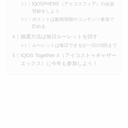
IQOSPHERE（アイコスフィア）の会員
登録をしよう
ポイントは動画視聴やコンテンツ参加で
貯める
抽選方法は毎日ルーレットを回す
ルーレットは毎日できるが一日の5回まで
IQOS Together X（アイコストゥギャザー
エックス）に今年も参加しよう！