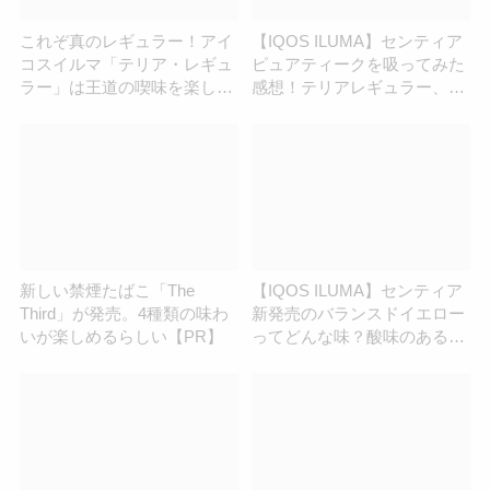
これぞ真のレギュラー！アイ
【IQOS ILUMA】センティア
コスイルマ「テリア・レギュ
ピュアティークを吸ってみた
ラー」は王道の喫味を楽しめ
感想！テリアレギュラー、セ
る
ンティアディープブロンズと
「レギュラー」上位決戦！
新しい禁煙たばこ「The
【IQOS ILUMA】センティア
Third」が発売。4種類の味わ
新発売のバランスドイエロー
いが楽しめるらしい【PR】
ってどんな味？酸味のある味
わいを徹底解説