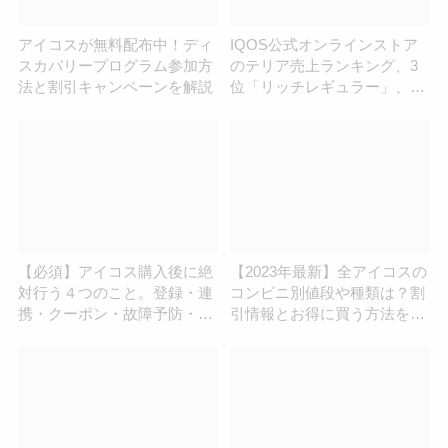
アイコスが無料配布中！ディ
IQOS公式オンラインストア
スカバリープログラム参加方
のテリア売上ランキング、3
法と割引キャンペーンを解説
位「リッチレギュラー」、2
位「ブラックメンソール」、
1位は？
【必須】アイコス購入後に絶
【2023年最新】全アイコスの
対行う４つのこと。登録・連
コンビニ別値段や種類は？割
携・クーポン・故障予防・
引情報とお得に買う方法を紹
etc..
介！