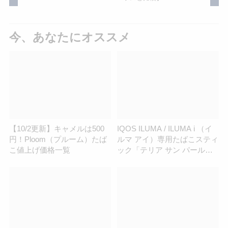
今、あなたにオススメ
【10/2更新】キャメルは500
IQOS ILUMA / ILUMA i （イ
円！Ploom（プルーム）たば
ルマ アイ）専用たばこスティ
こ値上げ価格一覧
ック「テリア サン パール」
が再販開始！みずみずしいス
イカフレーバーが全国で楽し
める