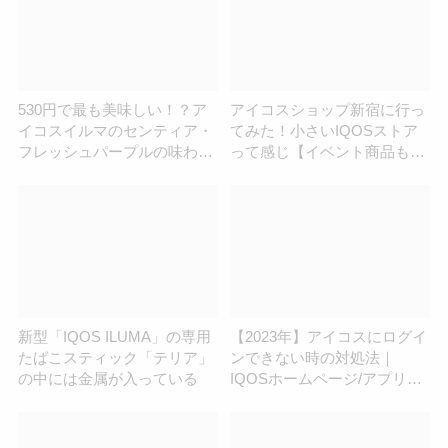
530円で最も美味しい！？ア
アイコスショップ新宿に行っ
イコスイルマのセンティア・
てみた！小さいIQOSストア
フレッシュパープルの味わい
って感じ【イベント商品も買
感想
える】
新型「IQOS ILUMA」の専用
【2023年】アイコスにログイ
たばこスティック「テリア」
ンできない時の対処法｜
の中には金属が入っている
IQOSホームページ/アプリの
不具合などバグまとめ