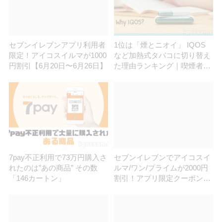
セブンイレブンアプリ利用者
1位は「煙とニオイ」 IQOS
限定！アイコスイルマが1000
など加熱式タバコに切り替え
円割引【6月20日〜6月26日】
た理由ランキング｜喫煙者の
意識変革が起きている？
7pay不正利用で73万円購入さ
セブンイレブンでアイコスイ
れたのは”あの商品” その数
ルマ/ワン/プライムが2000円
「146カートン」
割引！アプリ限定クーポンが
2月6日より利用可能