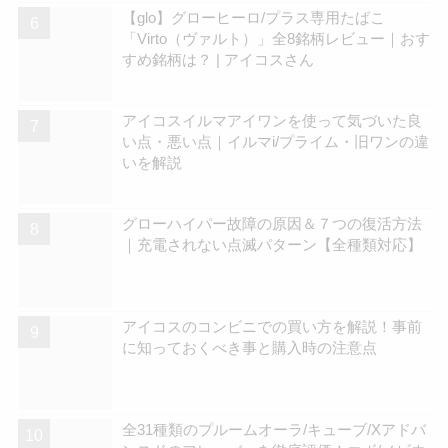
【glo】グローヒーロ/プラス専用たばこ
「Virto（ヴァルト）」全8銘柄レビュー｜おす
すめ銘柄は？ | アイコスさん
アイコスイルマアイワンを使って気づいた良
い点・悪い点｜イルマi/プライム・旧ワンの違
いを解説
グローハイパー故障の原因＆７つの復活方法
｜充電されない点滅パターン【全種類対応】
アイコスのコンビニでの買い方を解説！事前
に知っておくべき事と購入時の注意点
全31種類のプルームオーラ/キューブ/Xアドバ