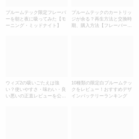
プルームテック限定フレーバ
プルームテックのカートリッ
ーを朝と夜に吸ってみた【モ
ジが余る？再生方法と交換時
ーニング・ミッドナイト】
期、購入方法【フレーバー味
も自由自在に変えられる】
ウィズ2の吸いごたえは強
10種類の限定白プルームテッ
い？使いやすさ・味わい・良
クをレビュー！おすすめデザ
い悪いの正直レビューを公
インバッテリーランキング
開！