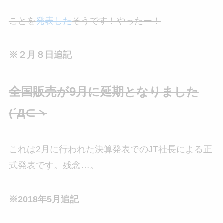
ことを
発表した
そうです！やったー！
※２月８日追記
全国販売が9月に延期となりました
(´Д⊂ヽ
これは2月に行われた決算発表でのJT社長による正
式発表です。残念…。
※2018年5月追記