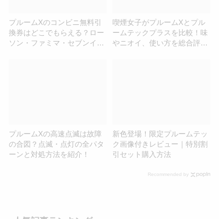
プルームXのコンビニ無料引
喫煙女子がプルームXとプル
換券はどこでもらえる？ロー
ームテックプラスを比較！味
ソン・ファミマ・セブンイレ
やニオイ、使い方を総合評価
ブンを調査！
してみた
プルームXの高速点滅は故障
新色登場！限定プルームテッ
の合図？点滅・点灯の全パタ
ク画像付きレビュー｜特別割
ーンと対処方法を紹介！
引セット購入方法
Recommended by