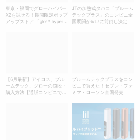
東京・福岡でグローハイパー
JTの加熱式タバコ「プルーム
X2を試せる！期間限定ポップ
テックプラス」のコンビニ全
アップストア 「glo™ hyper
国展開が6/17に前倒し決定
X2 BOOST STATION」が7月
25日より順次オープン
【6月最新】アイコス、プル
プルームテックプラスをコン
ームテック、グローの値段・
ビニで買えた！セブン・ファ
購入方法【通販コンビニで買
ミマ・ローソン全国発売
える？】