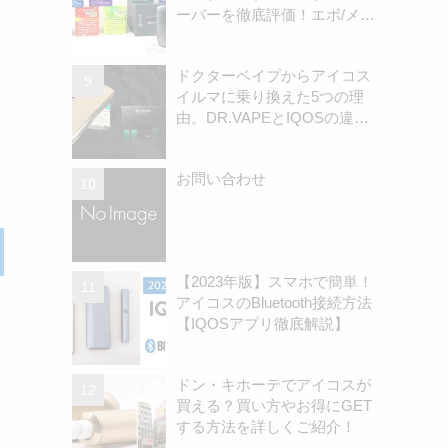
ーバーを徹底評価！エボ/メビ
ウス/キャメル全銘柄 | アイコ
スさん
ドクターベイプからアイコス
イルマに乗り換えた5つの理
由。DR.VAPEとIQOSの違い
を解説
お問い合わせ
【2023年版】スマホで簡単！
アイコスのBluetooth接続方法
【IQOSアプリ徹底解説】
ドン・キホーテでアイコスが
買える？買い方やお得にGET
する方法を詳しくご紹介！