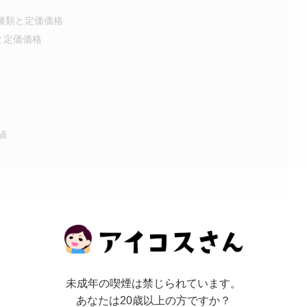
の種類と定価価格
類と定価価格
値
1番安い？
 / IQOSショップ / IQOSコーナー
もっと見る
未成年の喫煙は禁じられています。
あなたは20歳以上の方ですか？