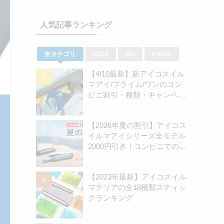
人気記事ランキング
全カテゴリ
IQOS
glo
Ploom
【4/10最新】新アイコスイル
マアイ/プライム/ワンのコン
ビニ割引・種類・キャンペー
ン情報新のまとめ
【2026年夏の割引】アイコス
イルマアイシリーズ全モデル
2000円引き｜コンビニでのキ
ャンペーン開始は8月31日
（月）から | アイコスさん
【2023年最新】アイコスイル
マテリアの全18種類スティッ
クランキング