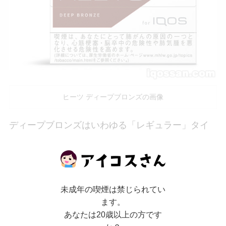
ヒーツ ディープブロンズの画像
ディープブロンズはいわゆる「レギュラー」タイ
プのフレーバー。IQOS公式サイトでは「
コクう
ま
」と表現されています。
未成年の喫煙は禁じられてい
吸ってみた感じ、癖が少ないヒートスティックレ
ます。
ギュラーといったところでしょうか。グローのネ
あなたは20歳以上の方です
オスティックレギュラーに近いかも？プルームテ