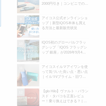
2000円引き｜コンビニでのキ
ャンペーン開始は8月31日
（月）から | アイコスさん
アイコス公式オンラインショ
ップ｜新型iQOS本体も買え
る方法と最新販売状況
ょ
IQOS初のグローバルフラッ
グシップ「IQOS フラッグシ
ップ 銀座」が2026年9月4日
にオープン！IQOSストア銀
座店は8月30日に閉店｜現ス
アイコスイルマアイワンを使
トアとの違いは？ | アイコス
って気づいた良い点・悪い点
さん
｜イルマi/プライム・旧ワン
の違いを解説
【glo Hilo】ヴァルト・バラン
スド・タバコを正直レビュ
ー！乗り換えはできる？ | ア
イコスさん