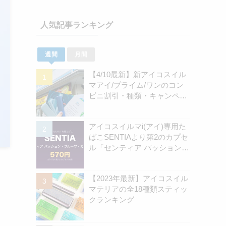
人気記事ランキング
週間
月間
【4/10最新】新アイコスイル
マアイ/プライム/ワンのコン
ビニ割引・種類・キャンペー
ン情報新のまとめ
アイコスイルマi(アイ)専用た
ばこSENTIAより第2のカプセ
ル「センティア パッション・
フルーツ・カプセル」認可情
報を独自確認！570円の新銘
【2023年最新】アイコスイル
柄 | アイコスさん
マテリアの全18種類スティッ
クランキング