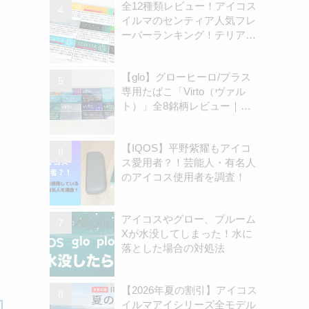
全12種類レビュー！アイコス
イルマのセンティア人気フレ
ーバーランキング！テリアと
の違いを解説
【glo】グローヒーロ/プラス
専用たばこ「Virto（ヴァル
ト）」全8銘柄レビュー｜お
すすめ銘柄は？ | アイコスさ
ん
【IQOS】平野紫耀もアイコ
ス愛用者？！芸能人・有名人
申
のアイコス使用者を調査！
アイコスやグロー、プルーム
Xが水没してしまった！水に
落とした場合の対処法
【2026年夏の割引】アイコス
イルマアイシリーズ全モデル