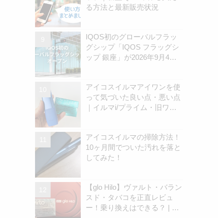
る方法と最新販売状況
IQOS初のグローバルフラッ
グシップ「IQOS フラッグシ
ップ 銀座」が2026年9月4日
にオープン！IQOSストア銀
座店は8月30日に閉店｜現ス
アイコスイルマアイワンを使
トアとの違いは？ | アイコス
って気づいた良い点・悪い点
さん
｜イルマi/プライム・旧ワン
の違いを解説
アイコスイルマの掃除方法！
10ヶ月間でついた汚れを落と
してみた！
【glo Hilo】ヴァルト・バラン
スド・タバコを正直レビュ
ー！乗り換えはできる？ | ア
イコスさん