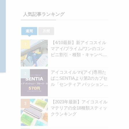
人気記事ランキング
週間
月間
【4/10最新】新アイコスイル
マアイ/プライム/ワンのコン
ビニ割引・種類・キャンペー
ン情報新のまとめ
アイコスイルマi(アイ)専用た
ばこSENTIAより第2のカプセ
ル「センティア パッション・
フルーツ・カプセル」認可情
報を独自確認！570円の新銘
【2023年最新】アイコスイル
柄 | アイコスさん
マテリアの全18種類スティッ
クランキング