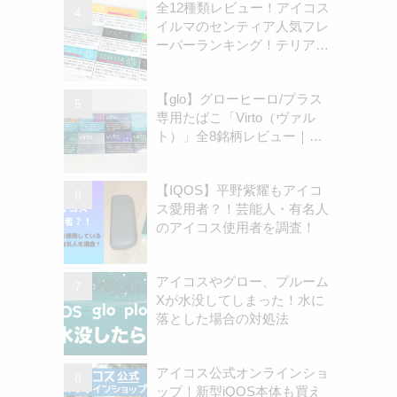
全12種類レビュー！アイコス
イルマのセンティア人気フレ
ーバーランキング！テリアと
の違いを解説
【glo】グローヒーロ/プラス
専用たばこ「Virto（ヴァル
ト）」全8銘柄レビュー｜お
すすめ銘柄は？ | アイコスさ
ん
【IQOS】平野紫耀もアイコ
ス愛用者？！芸能人・有名人
のアイコス使用者を調査！
アイコスやグロー、プルーム
Xが水没してしまった！水に
落とした場合の対処法
アイコス公式オンラインショ
ップ｜新型iQOS本体も買え