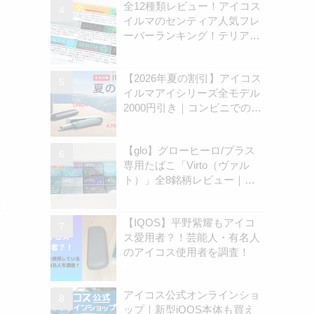
全12種類レビュー！アイコス
柄 | アイコスさん
イルマのセンティア人気フレ
ーバーランキング！テリアと
の違いを解説
【2026年夏の割引】アイコス
イルマアイシリーズ全モデル
2000円引き｜コンビニでのキ
ャンペーン開始は8月31日
（月）から | アイコスさん
【glo】グローヒーロ/プラス
専用たばこ「Virto（ヴァル
ト）」全8銘柄レビュー｜お
すすめ銘柄は？ | アイコスさ
と
ん
【IQOS】平野紫耀もアイコ
ス愛用者？！芸能人・有名人
のアイコス使用者を調査！
アイコス公式オンラインショ
ップ｜新型iQOS本体も買え