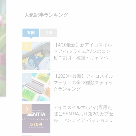
人気記事ランキング
週間
月間
【4/10最新】新アイコスイル
マアイ/プライム/ワンのコン
ビニ割引・種類・キャンペー
ン情報新のまとめ
【2023年最新】アイコスイル
マテリアの全18種類スティッ
クランキング
アイコスイルマi(アイ)専用た
ばこSENTIAより第2のカプセ
ル「センティア パッション・
フルーツ・カプセル」認可情
報を独自確認！570円の新銘