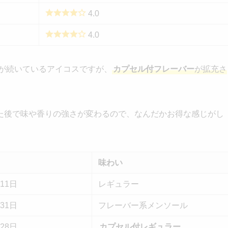
4.0
4.0
売が続いているアイコスですが、
カプセル付フレーバー
が拡充さ
た後で味や香りの強さが変わるので、なんだかお得な感じがし
味わい
月11日
レギュラー
月31日
フレーバー系メンソール
月28日
カプセル付レギュラー