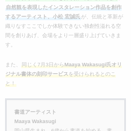
自然観を表現したインスタレーション作品を創作
するアーティスト、小松 宏誠氏
が、伝統と革新が
織りなすここでしか体験できない独創性溢れる空
間を創りあげ、会場をより一層盛り上げていきま
す。
また、
同じく7月3日から
Maaya Wakasugi氏オリ
ジナル書体の刻印サービス
を受けられるとのこ
と！
書道アーティスト
Maaya Wakasugi
岡山県生まれ。6歳から書道を始める。書