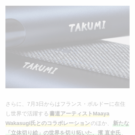
さらに、7月3日からはフランス・ボルドーに在住
し世界で活躍する
書道アーティストMaaya
Wakasugi氏とのコラボレーション
のほか、
新たな
「立体切り絵」の世界を切り拓いた、濱 直史氏
、