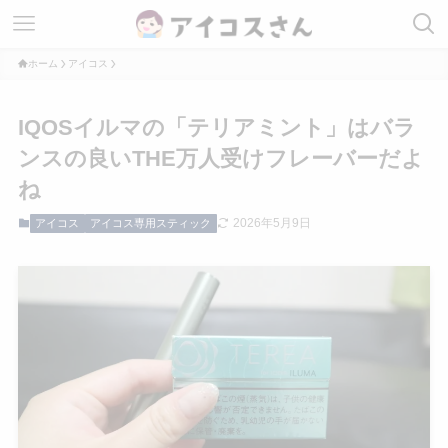
ホーム
アイコス
IQOSイルマの「テリアミント」はバラ
ンスの良いTHE万人受けフレーバーだよ
ね
2026年5月9日
アイコス
アイコス専用スティック