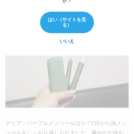
か？
味わいの感想：口の中にふわっと感じるベ
はい（サイトを見
る）
リーの甘さとメンソール感を楽しめる
いいえ
テリア・パープルメンソールは1パフ目から強メン
ソールをしっかり感じられました。爽やかな味わ