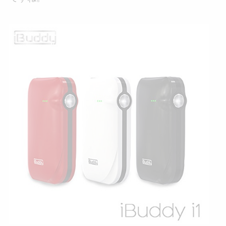
【
正
規
品
・
保
証
付
き
】
I
Q
O
S
（
ア
イ
コ
ス
）
互
換
機
i
B
u
d