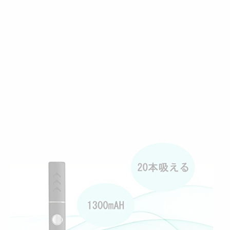
場
Y
a
h
o
o
シ
ョ
ッ
ピ
ン
グ
【
進
化
版
】
O
c
e
a
n
-
C
N