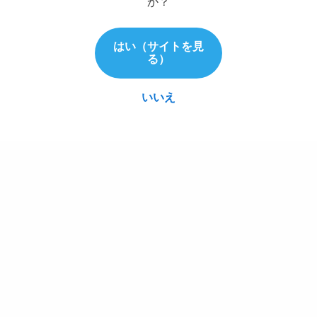
か？
c
e
a
n
はい（サイトを見
-
る）
C
A
m
いいえ
a
z
o
n
楽
天
市
場
Y
a
h
o
o
シ
ョ
ッ
ピ
ン
グ