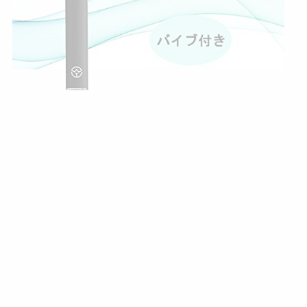
2
I
Q
O
S
互
換
機
電
子
タ
バ
コ
ア
イ
コ
ス
互
換
品
（
1
3
0
0
m
A
H
/
バ