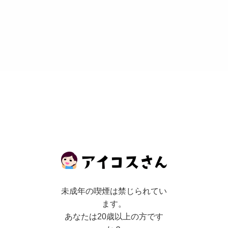
キ
ッ
ト
大
煙
霧
ア
イ
コ
ス
互
換
機
ブ
ラ
ッ
ク
p
o
s
t
e
d
w
i
t
未成年の喫煙は禁じられてい
h
カ
ます。
エ
レ
バ
あなたは20歳以上の方です
O