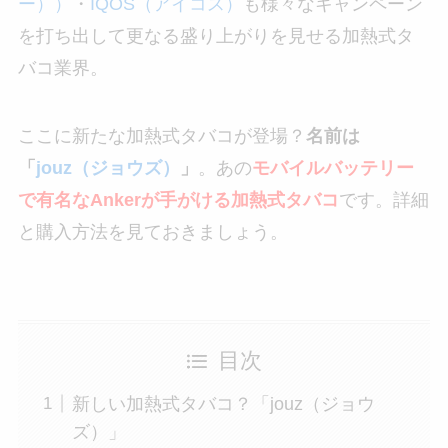
ー））
・
IQOS（アイコス）
も様々なキャンペーン
を打ち出して更なる盛り上がりを見せる加熱式タ
バコ業界。
ここに新たな加熱式タバコが登場？
名前は
「
jouz（ジョウズ）
」
。あの
モバイルバッテリー
で有名なAnkerが手がける加熱式タバコ
です。詳細
と購入方法を見ておきましょう。
目次
新しい加熱式タバコ？「jouz（ジョウ
ズ）」