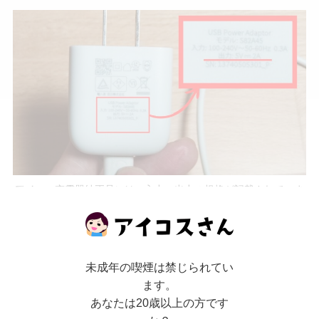
アイコス充電器純正品には、入力・出力の規格が記載されていま
す。
この画像で確認できるように、
アイコス充電器純
未成年の喫煙は禁じられてい
正品の出力を見ると、
5V
・
2A
と表示されていま
ます。
す
。
あなたは20歳以上の方です